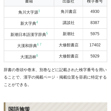
書籍
出版社
検字番号
3
角川書店
4930
角川大字源
4
講談社
8387
新大字典
5
新潮社
5975
新潮日本語漢字辞典
6
7
大修館書店
17402
大漢和辞典
8
大修館書店
5929
大漢語林
辞書の巻頭や巻末、別巻などに記載された検字番号を用い
ることで、漢字の掲載ページ・掲載位置を容易に特定する
ことができる。
国語施策