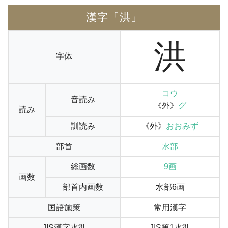
漢字「洪」
洪
字体
コウ
音読み
《外》
グ
読み
訓読み
《外》
おおみず
部首
水部
総画数
9画
画数
部首内画数
水部6画
国語施策
常用漢字
JIS漢字水準
JIS第1水準