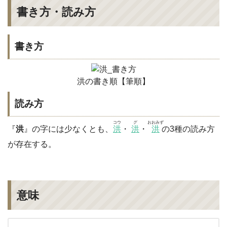
書き方・読み方
書き方
洪の書き順【筆順】
読み方
コウ
グ
おおみず
『
洪
』の字には少なくとも、
洪
・
洪
・
洪
の3種の読み方
が存在する。
意味