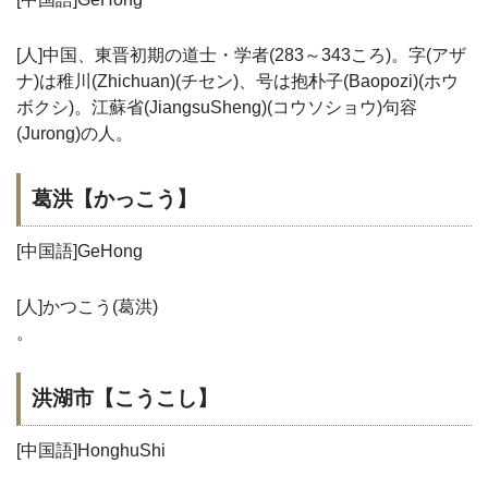
[人]中国、東晋初期の道士・学者(283～343ころ)。字(アザ
ナ)は稚川(Zhichuan)(チセン)、号は抱朴子(Baopozi)(ホウ
ボクシ)。江蘇省(JiangsuSheng)(コウソショウ)句容
(Jurong)の人。
葛洪【かっこう】
[中国語]GeHong
[人]かつこう(葛洪)
。
洪湖市【こうこし】
[中国語]HonghuShi