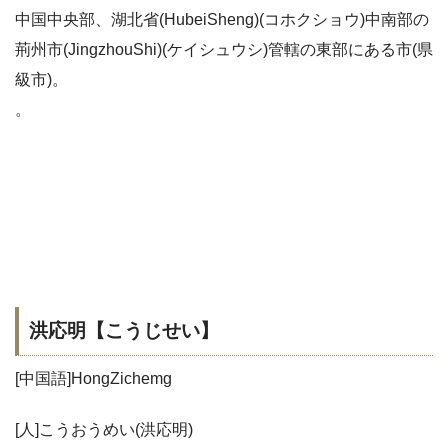
中国中央部、湖北省(HubeiSheng)(コホクショウ)中南部の
荊州市(JingzhouShi)(ケイシュウシ)管轄の東部にある市(県
級市)。
。
洪応明【こうじせい】
[中国語]HongZichemg
[人]こうおうめい(洪応明)