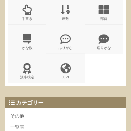
手書き
画数
部首
かな数
ふりがな
送りがな
漢字検定
JLPT
カテゴリー
その他
一覧表