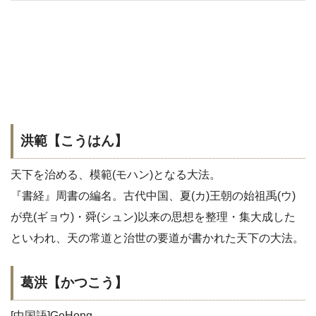
洪範【こうはん】
天下を治める、模範(モハン)となる大法。
『書経』周書の編名。古代中国、夏(カ)王朝の始祖禹(ウ)
が尭(ギョウ)・舜(シュン)以来の思想を整理・集大成した
といわれ、天の常道と治世の要道が書かれた天下の大法。
葛洪【かつこう】
[中国語]GeHong