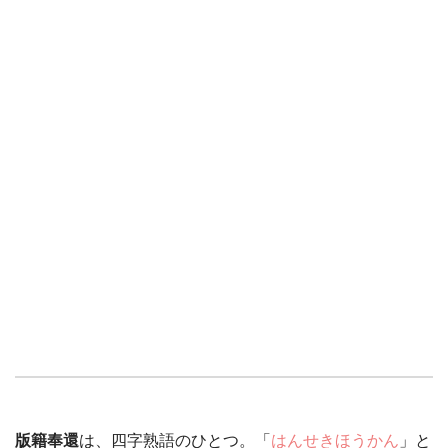
版籍奉還
は、四字熟語のひとつ。「
はんせきほうかん
」と