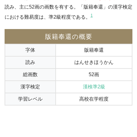
読み、主に52画の画数を有する。「版籍奉還」の漢字検定
1
における難易度は、準2級程度である。
版籍奉還の概要
字体
版籍奉還
読み
はんせきほうかん
総画数
52画
漢字検定
漢検準2級
学習レベル
高校在学程度