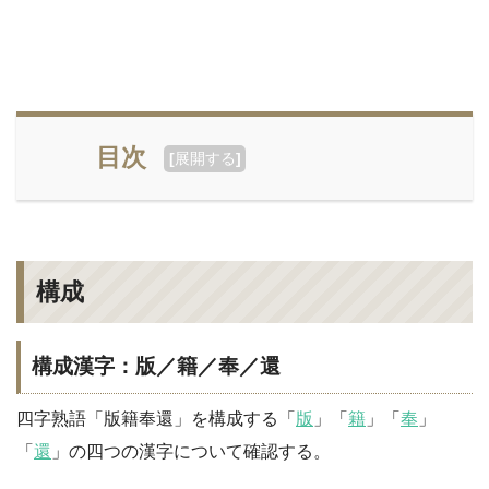
目次
[
展開する
]
構成
構成漢字：版／籍／奉／還
四字熟語「版籍奉還」を構成する「
版
」「
籍
」「
奉
」
「
還
」の四つの漢字について確認する。