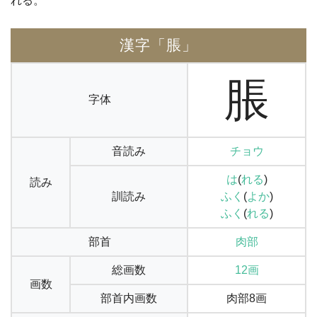
れる。
漢字「脹」
脹
字体
音読み
チョウ
は
(
れる
)
読み
訓読み
ふく
(
よか
)
ふく
(
れる
)
部首
肉部
総画数
12画
画数
部首内画数
肉部8画