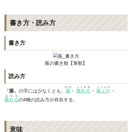
書き方・読み方
書き方
脹の書き順【筆順】
読み方
チョウ
ふくれる
ふくよか
『
脹
』の字には少なくとも、
脹
・
脹れる
・
脹よか
・
はれる
脹れる
の4種の読み方が存在する。
意味