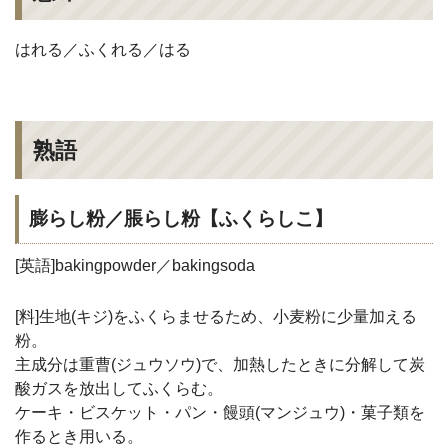
はれる／ふくれる／はる
熟語
膨らし粉／脹らし粉【ふくらしこ】
[英語]bakingpowder／bakingsoda
[料]生地(キジ)をふくらませるため、小麦粉に少量加える
粉。
主成分は重曹(ジュウソウ)で、加熱したときに分解して炭
酸ガスを放出してふくらむ。
ケーキ・ビスケット・パン・饅頭(マンジュウ)・菓子類を
作るとき用いる。