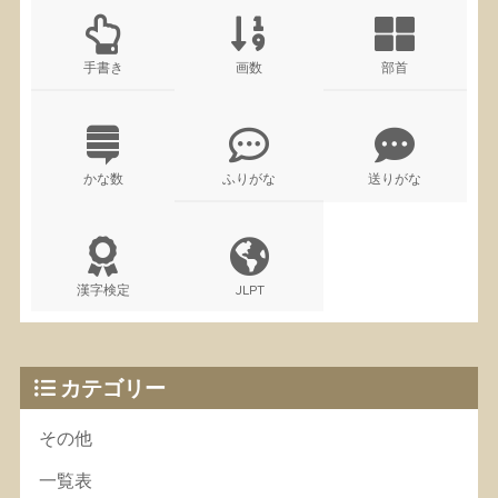
手書き
画数
部首
かな数
ふりがな
送りがな
漢字検定
JLPT
カテゴリー
その他
一覧表