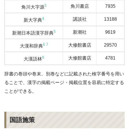
3
角川書店
7935
角川大字源
4
講談社
13188
新大字典
5
新潮社
9619
新潮日本語漢字辞典
6
7
大修館書店
29570
大漢和辞典
8
大修館書店
4781
大漢語林
辞書の巻頭や巻末、別巻などに記載された検字番号を用い
ることで、漢字の掲載ページ・掲載位置を容易に特定する
ことができる。
国語施策