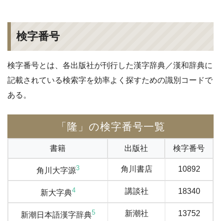
検字番号
検字番号とは、各出版社が刊行した漢字辞典／漢和辞典に
記載されている検索字を効率よく探すための識別コードで
ある。
「隆」の検字番号一覧
書籍
出版社
検字番号
3
角川書店
10892
角川大字源
4
講談社
18340
新大字典
5
新潮社
13752
新潮日本語漢字辞典