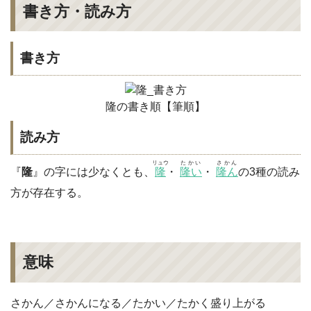
書き方・読み方
書き方
隆の書き順【筆順】
読み方
リュウ
たかい
さかん
『
隆
』の字には少なくとも、
隆
・
隆い
・
隆ん
の3種の読み
方が存在する。
意味
さかん／さかんになる／たかい／たかく盛り上がる