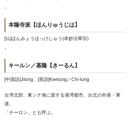
。
本隆寺派【ほんりゅうじは】
[仏]ほんみょうほっけしゅう(本妙法華宗)
。
キールン／基隆【きーるん】
[中国語]Jilong、[英語]Keelung／Chi-lung
台湾北部、東シナ海に面する港湾都市。台北の外港・軍
港。
「チーロン」とも呼ぶ。