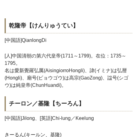
乾隆帝【けんりゅうてい】
[中国語]QianlongDi
[人]中国清朝の第六代皇帝(1711～1799)。在位：1735～
1795。
名は愛新覺羅弘厲(AisingiorroHongli)、諱(イミナ)は弘暦
(Hongli)、廟号(ビョウゴウ)は高宗(GaoZong)、諡号(シゴ
ウ)は純皇帝(ChunHuandi)。
チーロン／基隆【ちーろん】
[中国語]Jilong、[英語]Chi-lung／Keelung
きーるん(キールン、基隆)