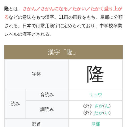
隆
とは、
さかん／さかんになる／たかい／たかく盛り上が
る
などの意味をもつ漢字。11画の画数をもち、阜部に分類
される。日本では常用漢字に定められており、中学校卒業
レベルの漢字とされる。
漢字「隆」
隆
字体
音読み
リュウ
読み
《外》
さか
(
ん
)
訓読み
《外》
たか
(
い
)
部首
阜部