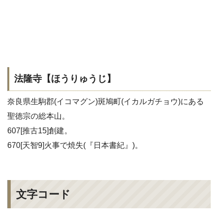
法隆寺【ほうりゅうじ】
奈良県生駒郡(イコマグン)斑鳩町(イカルガチョウ)にある
聖徳宗の総本山。
607[推古15]創建。
670[天智9]火事で焼失(『日本書紀』)。
文字コード