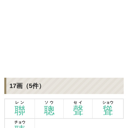
17画（5件）
レン
ソウ
セイ
ショウ
聯
聰
聲
聳
チョウ