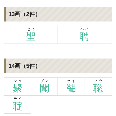
13画（2件）
セイ
ヘイ
聖
聘
14画（5件）
シュ
ブン
セイ
ソウ
聚
聞
聟
聡
テイ
聢