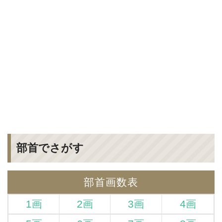
部首でさがす
部首画数表
1画
2画
3画
4画