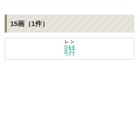
15画（1件）
レン
聨