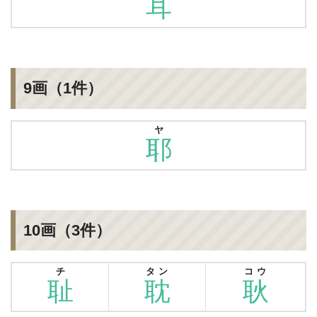
耳
9画（1件）
ヤ
耶
10画（3件）
チ
タン
コウ
耻
耽
耿