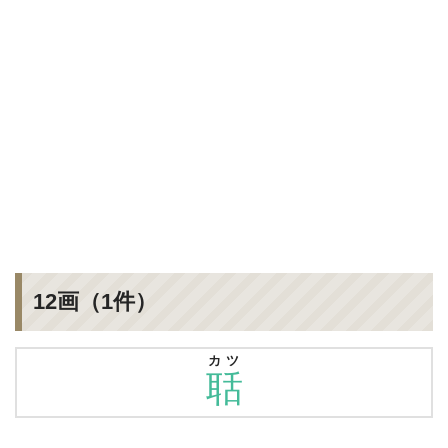
12画（1件）
カツ
聒