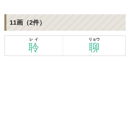
11画（2件）
レイ
リョウ
聆
聊