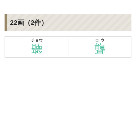
22画（2件）
チョウ
ロウ
聽
聾