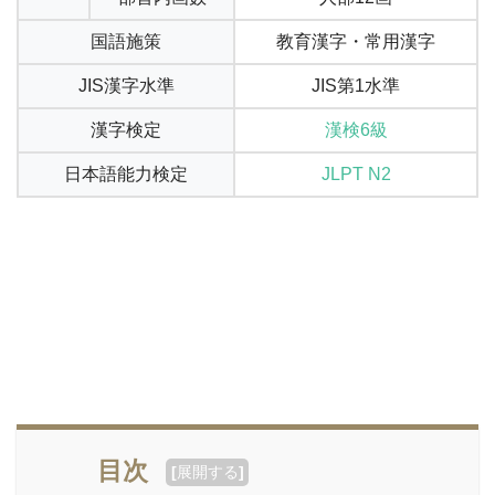
国語施策
教育漢字・常用漢字
JIS漢字水準
JIS第1水準
漢字検定
漢検6級
日本語能力検定
JLPT N2
目次
[
展開する
]