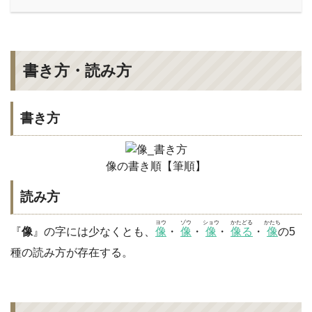
書き方・読み方
書き方
像の書き順【筆順】
読み方
ヨウ
ゾウ
ショウ
かたどる
かたち
『
像
』の字には少なくとも、
像
・
像
・
像
・
像る
・
像
の5
種の読み方が存在する。