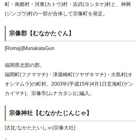
町・南郷村・河東(カトウ)村・吉武(ヨシタケ)村と、神興
(ジンゴウ)村の一部が合体して宗像町を発足。
宗像郡【むなかたぐん】
[Romaji]MunakataGun
福岡県北部の郡。
福間町(フクママチ)・津屋崎町(ツヤザキマチ)・大島村(オ
オシマムラ)の町村。2003年(平成15年)4月1日玄海町(ゲン
カイマチ)、宗像市(ムナカタシ)に編入。
宗像神社【むなかたじんじゃ】
[古]むなかたたいしゃ(宗像大社)
。