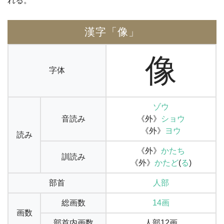
れる。
漢字「像」
像
字体
ゾウ
音読み
《外》
ショウ
《外》
ヨウ
読み
《外》
かたち
訓読み
《外》
かたど
(
る
)
部首
人部
総画数
14画
画数
部首内画数
人部12画