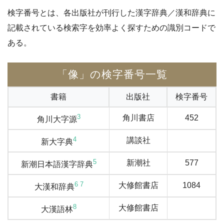
検字番号とは、各出版社が刊行した漢字辞典／漢和辞典に
記載されている検索字を効率よく探すための識別コードで
ある。
「像」の検字番号一覧
書籍
出版社
検字番号
3
角川書店
452
角川大字源
4
講談社
新大字典
5
新潮社
577
新潮日本語漢字辞典
6
7
大修館書店
1084
大漢和辞典
8
大修館書店
大漢語林