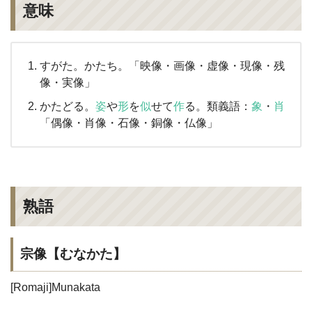
意味
すがた。かたち。「映像・画像・虚像・現像・残
像・実像」
かたどる。
姿
や
形
を
似
せて
作
る。類義語：
象
・
肖
「偶像・肖像・石像・銅像・仏像」
熟語
宗像【むなかた】
[Romaji]Munakata