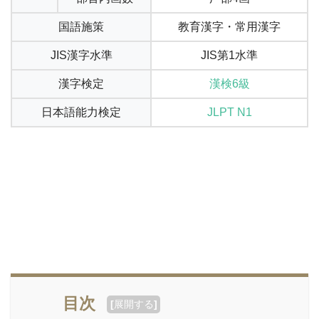
国語施策
教育漢字・常用漢字
JIS漢字水準
JIS第1水準
漢字検定
漢検6級
日本語能力検定
JLPT N1
目次
[
展開する
]