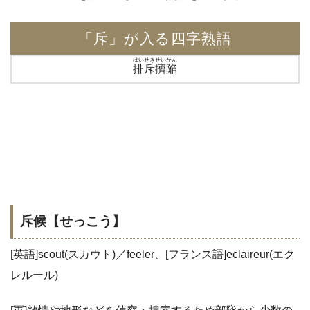
「斥」が入る四字熟語
はいせきせいかん
排斥擠陥
斥候【せっこう】
[英語]scout(スカウト)／feeler、[フランス語]eclaireur(エク
レルール)