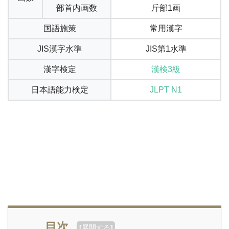
部首内画数
斤部1画
国語施策
常用漢字
JIS漢字水準
JIS第1水準
漢字検定
漢検3級
日本語能力検定
JLPT N1
目次
[
展開する
]