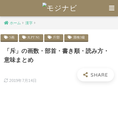
ホーム
漢字
5画
JLPT N1
斤部
漢検3級
「斥」の画数・部首・書き順・読み方・
意味まとめ
2019年7月14日