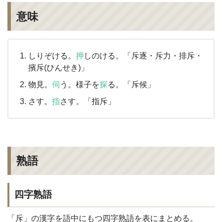
意味
しりぞける。
押
しのける。「斥逐・斥力・排斥・
擯斥(ひんせき)」
物見。
伺
う。様子を
探
る。「斥候」
さす。
指
さす。「指斥」
熟語
四字熟語
「斥」の漢字を語中にもつ四字熟語を表にまとめる。