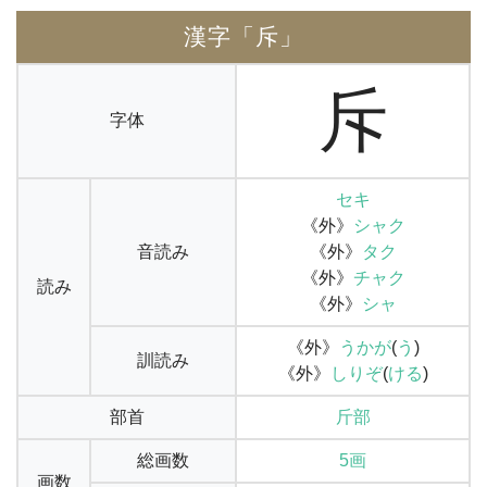
漢字「斥」
斥
字体
セキ
《外》
シャク
音読み
《外》
タク
《外》
チャク
読み
《外》
シャ
《外》
うかが
(
う
)
訓読み
《外》
しりぞ
(
ける
)
部首
斤部
総画数
5画
画数