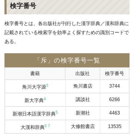
検字番号
検字番号とは、各出版社が刊行した漢字辞典／漢和辞典に
記載されている検索字を効率よく探すための識別コードで
ある。
「斥」の検字番号一覧
書籍
出版社
検字番号
3
角川書店
3744
角川大字源
4
講談社
6266
新大字典
5
新潮社
4463
新潮日本語漢字辞典
6
7
大修館書店
13535
大漢和辞典