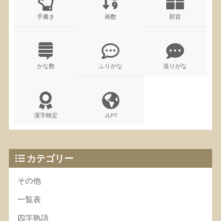
手書き
画数
部首
かな数
ふりがな
送りがな
漢字検定
JLPT
カテゴリー
その他
一覧表
四字熟語