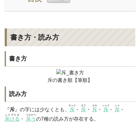
書き方・読み方
書き方
斥の書き順【筆順】
読み方
チャク
タク
セキ
シャク
シャ
『
斥
』の字には少なくとも、
斥
・
斥
・
斥
・
斥
・
斥
・
しりぞける
うかがう
斥ける
・
斥う
の7種の読み方が存在する。