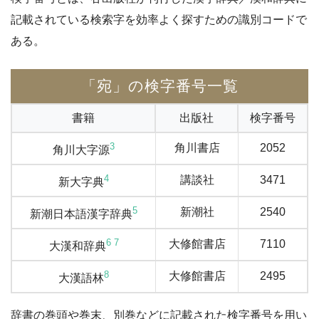
記載されている検索字を効率よく探すための識別コードで
ある。
「宛」の検字番号一覧
書籍
出版社
検字番号
3
角川書店
2052
角川大字源
4
講談社
3471
新大字典
5
新潮社
2540
新潮日本語漢字辞典
6
7
大修館書店
7110
大漢和辞典
8
大修館書店
2495
大漢語林
辞書の巻頭や巻末、別巻などに記載された検字番号を用い