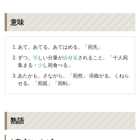
意味
あて。あてる。あてはめる。「宛先」
ずつ。
等
しい分量が
繰
り
返
されること。「十人宛
集まる・
少
し宛食べる」
あたかも。さながら。「宛然」 ④曲がる。くねら
せる。「宛延」「宛転」
熟語