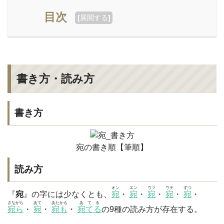
目次
[
展開する
]
書き方・読み方
書き方
宛の書き順【筆順】
読み方
オン
エン
ウツ
ウチ
ずつ
『
宛
』の字には少なくとも、
宛
・
宛
・
宛
・
宛
・
宛
・
さながら
あて
あたかも
あてる
宛ら
・
宛
・
宛も
・
宛てる
の9種の読み方が存在する。