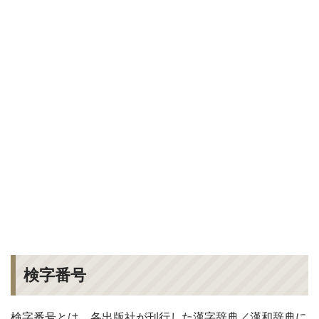
検字番号
検字番号とは、各出版社が刊行した漢字辞典／漢和辞典に