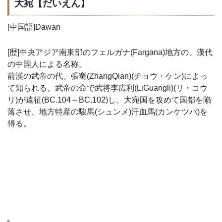
大宛【だいえん】
[中国語]Dawan
[歴]中央アジア南東部のフェルガナ(Fargana)地方の、漢代
の中国人による名称。
前漢の武帝の代、張騫(ZhangQian)(チョウ・ケン)によっ
て知られる。武帝の命で武将李広利(LiGuangli)(リ・コウ
リ)が遠征(BC.104～BC.102)し、大宛国を攻めて国都を陥
落させ、地方特産の駿馬(シュンメ)汗血馬(カンケツバ)を
得る。