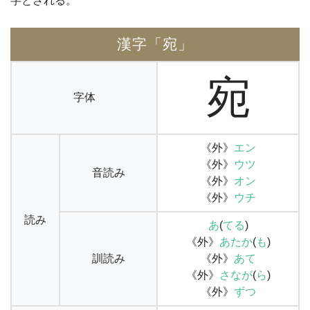
字とされる。
漢字「宛」
宛
字体
《外》
エン
《外》
ウツ
音読み
《外》
オン
《外》
ウチ
読み
あ
(
てる
)
《外》
あたか
(
も
)
訓読み
《外》
あて
《外》
さなが
(
ら
)
《外》
ずつ