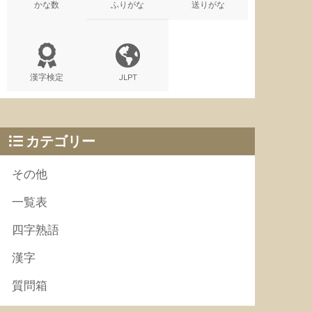
かな数
ふりがな
送りがな
漢字検定
JLPT
カテゴリー
その他
一覧表
四字熟語
漢字
質問箱