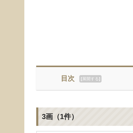
目次
[
展開する
]
3画（1件）