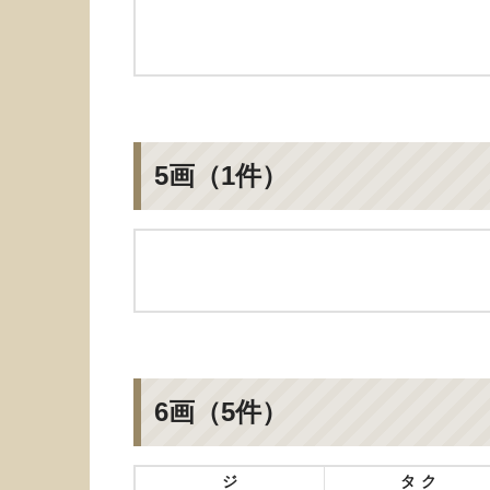
5画（1件）
6画（5件）
ジ
タク