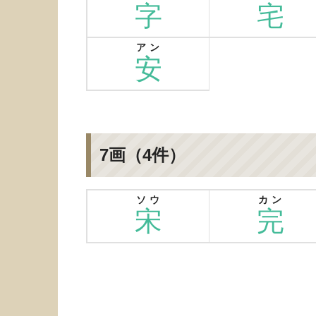
字
宅
アン
安
7画（4件）
ソウ
カン
宋
完