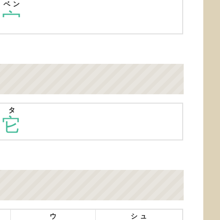
ベン
宀
タ
它
ウ
シュ