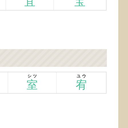
宜
宝
シツ
ユウ
室
宥