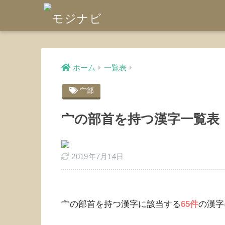
ホーム
一覧表
宀部
宀の部首を持つ漢字一覧表
2019年7月14日
宀の部首を持つ漢字に該当する
65件
の漢字