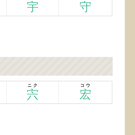
宇
守
ニク
コウ
宍
宏