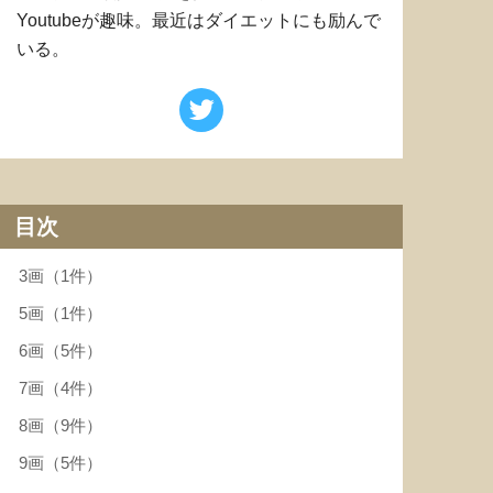
Youtubeが趣味。最近はダイエットにも励んで
いる。
目次
3画（1件）
5画（1件）
6画（5件）
7画（4件）
8画（9件）
9画（5件）