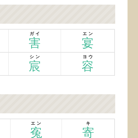
ガイ
エン
害
宴
シン
ヨウ
宸
容
エン
キ
寃
寄