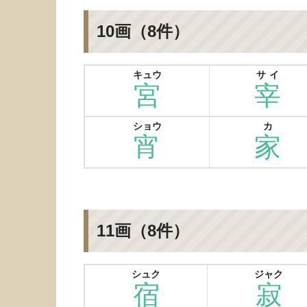
10画（8件）
キュウ
サイ
宮
宰
ショウ
カ
宵
家
11画（8件）
シュク
ジャク
宿
寂