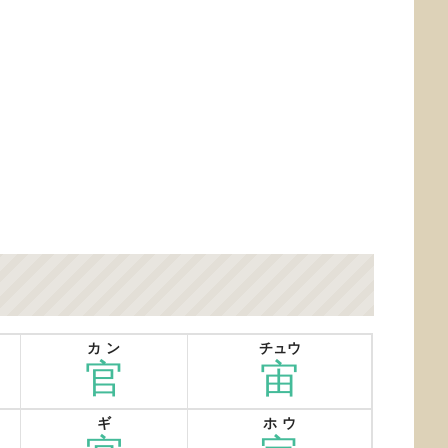
カン
チュウ
官
宙
ギ
ホウ