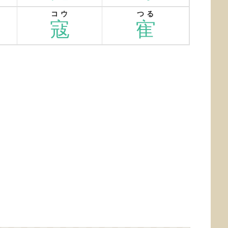
コウ
つる
寇
寉