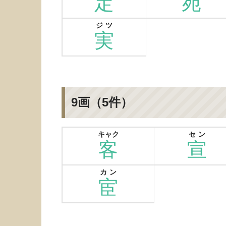
定
宛
ジツ
実
9画（5件）
キャク
セン
客
宣
カン
宦