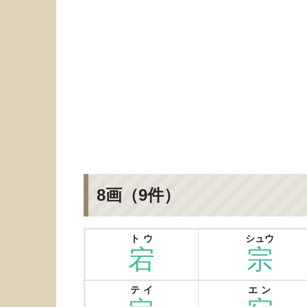
8画（9件）
トウ
シュウ
宕
宗
テイ
エン