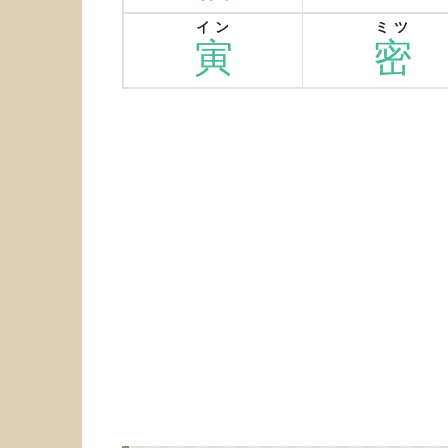
イン
ミツ
寅
密