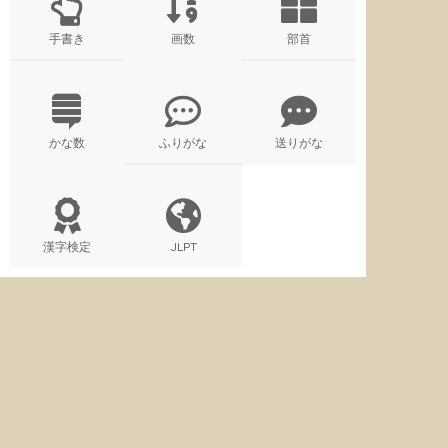
手書き
画数
部首
かな数
ふりがな
送りがな
漢字検定
JLPT