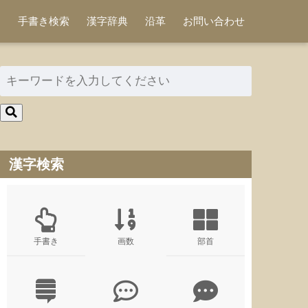
手書き検索
漢字辞典
沿革
お問い合わせ
漢字検索
手書き
画数
部首