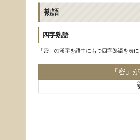
熟語
四字熟語
「密」の漢字を語中にもつ四字熟語を表に
「密」