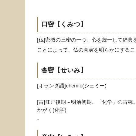
口密【くみつ】
[仏]密教の三密の一つ。心を統一して経典を
ことによって、仏の真実を明らかにすること
舎密【せいみ】
[オランダ語]chemie(シェミー)
[古]江戸後期～明治初期、「化学」の古称
かがく(化学)
。