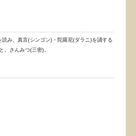
読み、真言(シンゴン)・陀羅尼(ダラニ)を誦する
。さんみつ(三密)。
。