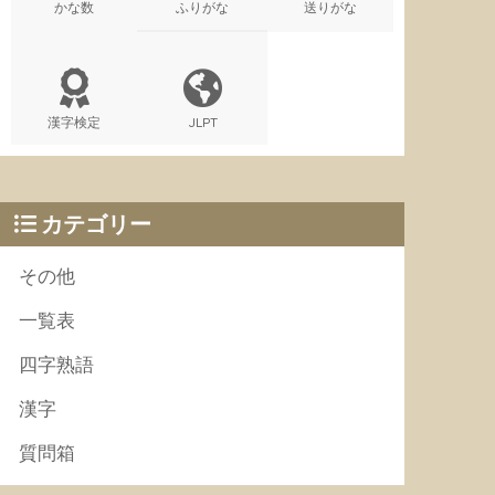
かな数
ふりがな
送りがな
漢字検定
JLPT
カテゴリー
その他
一覧表
四字熟語
漢字
質問箱