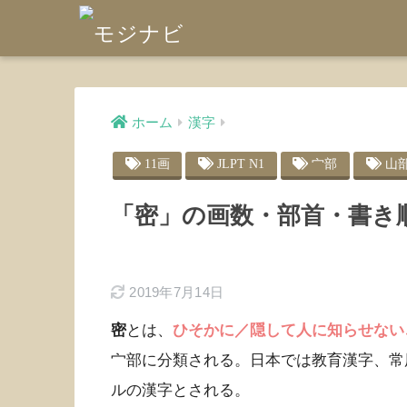
ホーム
漢字
11画
JLPT N1
宀部
山
「密」の画数・部首・書き
2019年7月14日
密
とは、
ひそかに／隠して人に知らせない
宀部に分類される。日本では教育漢字、常
ルの漢字とされる。