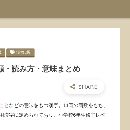
部
漢検5級
順・読み方・意味まとめ
こと
などの意味をもつ漢字。11画の画数をもち、
用漢字に定められており、小学校6年生修了レベ