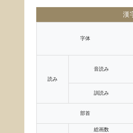
漢
字体
音読み
読み
訓読み
部首
総画数