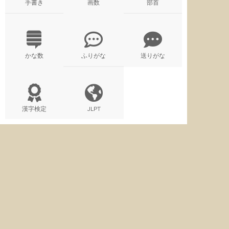
手書き
画数
部首
かな数
ふりがな
送りがな
漢字検定
JLPT