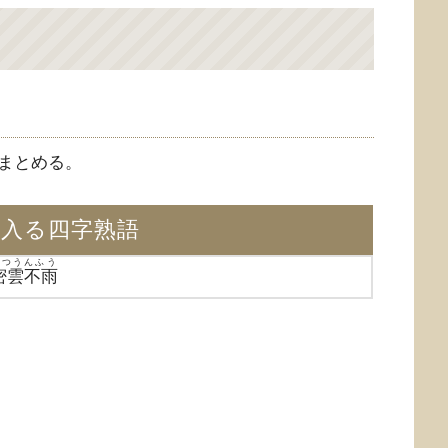
まとめる。
が入る四字熟語
みつうんふう
密雲不雨