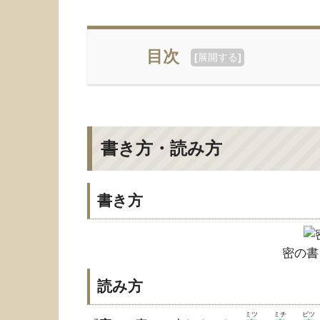
目次
[
展開する
]
書き方・読み方
書き方
密の書
読み方
ミツ
ミチ
ビツ