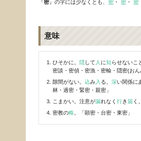
『
密
』の字には少なくとも、
密
・
密
・
密
意味
ひそかに。
隠
して
人
に
知
らせないこ
密談・密偵・密漁・密輸・隠密(おん
隙間がない。
込
み
入
る。
深
い関係に
林・過密・緊密・親密」
こまかい。注意が
漏
れなく
行
き
届
く
密教の
略
。「顕密・台密・東密」