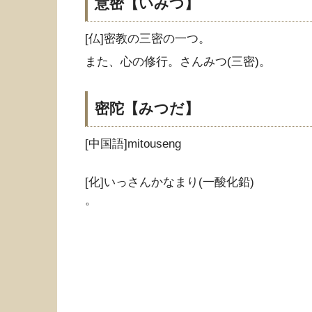
意密【いみつ】
[仏]密教の三密の一つ。
また、心の修行。さんみつ(三密)。
密陀【みつだ】
[中国語]mitouseng
[化]いっさんかなまり(一酸化鉛)
。