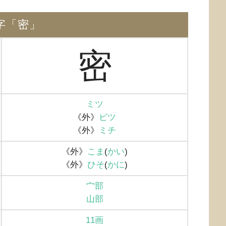
字「密」
密
ミツ
《外》
ビツ
《外》
ミチ
《外》
こま
(
かい
)
《外》
ひそ
(
かに
)
宀部
山部
11画