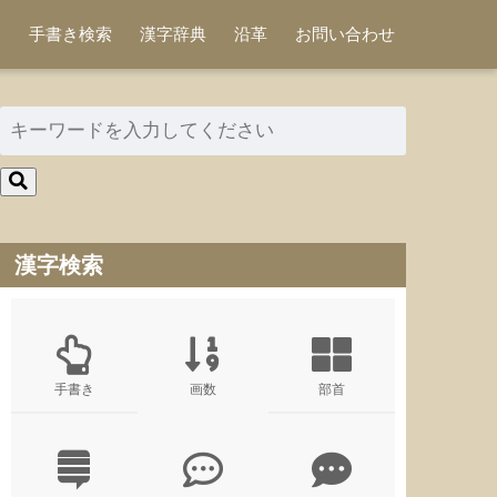
手書き検索
漢字辞典
沿革
お問い合わせ
漢字検索
手書き
画数
部首