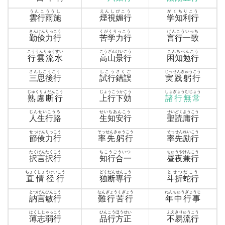
うんこううし
えんしびこう
がくちりこう
雲行雨施
煙視媚行
学知利行
きんけんりっこう
くがくりっこう
げんこういっち
勤倹力行
苦学力行
言行一致
こううんりゅうすい
こうざんけいこう
こんちべんこう
行雲流水
高山景行
困知勉行
さんしこうこう
しこうさくご
じっせんきゅうこう
三思後行
試行錯誤
実践躬行
じゅくりょだんこう
じょうこうかこう
しょぎょうむじょう
熟慮断行
上行下効
諸行無常
じんせいこうろ
せいちあんこう
せいどくようこう
人生行路
生知安行
聖読庸行
せっけんりっこう
そっせんきゅうこう
そっせんれいこう
節倹力行
率先躬行
率先励行
たくげんたくこう
ちこうごういつ
ちゅうやけんこう
択言択行
知行合一
昼夜兼行
ちょくじょうけいこう
どくだんせんこう
とせつだこう
直情径行
独断専行
斗折蛇行
とつげんびんこう
なんぎょうくぎょう
ねんちゅうぎょうじ
訥言敏行
難行苦行
年中行事
はくしじゃっこう
ひんこうほうせい
ふえきりゅうこう
薄志弱行
品行方正
不易流行