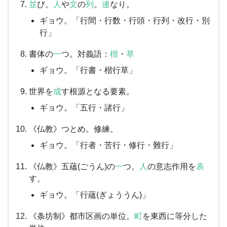
並
び。
人
や
文
の
列
。
連
なり。
ギョウ。「行間・行数・行頭・行列・改行・別
行」
書体の
一
つ。対義語：
楷
・
草
ギョウ。「行書・楷行草」
世界を
成
す根源となる要素。
ギョウ。「五行・諸行」
《仏教》つとめ。修練。
ギョウ。「行者・苦行・修行・難行」
《仏教》五蘊(ごうん)の
一
つ。
人
の意志作用を
表
す。
ギョウ。「行蘊(ぎょううん)」
《条坊制》都市区画の単位。
町
を東西に等分した