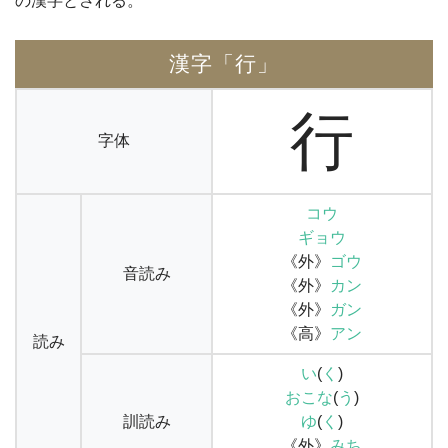
の漢字とされる。
漢字「行」
行
字体
コウ
ギョウ
《外》
ゴウ
音読み
《外》
カン
《外》
ガン
《高》
アン
読み
い
(
く
)
おこな
(
う
)
訓読み
ゆ
(
く
)
《外》
みち