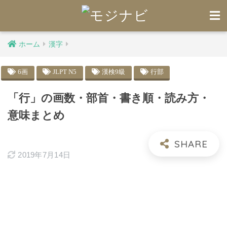
ホーム
漢字
6画
JLPT N5
漢検9級
行部
「行」の画数・部首・書き順・読み方・
意味まとめ
2019年7月14日