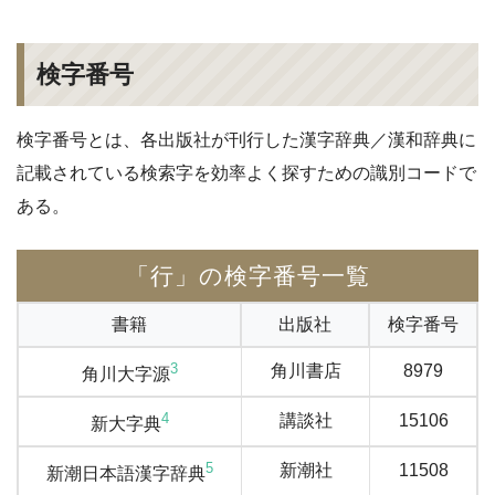
検字番号
検字番号とは、各出版社が刊行した漢字辞典／漢和辞典に
記載されている検索字を効率よく探すための識別コードで
ある。
「行」の検字番号一覧
書籍
出版社
検字番号
3
角川書店
8979
角川大字源
4
講談社
15106
新大字典
5
新潮社
11508
新潮日本語漢字辞典