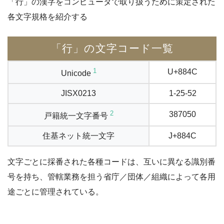
「行」の漢字をコンピュータで取り扱うために策定された
各文字規格を紹介する
「行」の文字コード一覧
1
U+884C
Unicode
JISX0213
1-25-52
2
387050
戸籍統一文字番号
住基ネット統一文字
J+884C
文字ごとに採番された各種コードは、互いに異なる識別番
号を持ち、管轄業務を担う省庁／団体／組織によって各用
途ごとに管理されている。