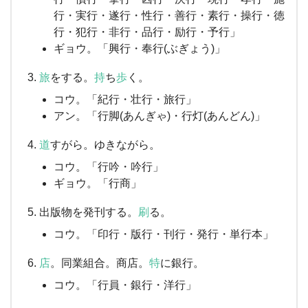
行・実行・遂行・性行・善行・素行・操行・徳
行・犯行・非行・品行・励行・予行」
ギョウ。「興行・奉行(ぶぎょう)」
旅
をする。
持
ち
歩
く。
コウ。「紀行・壮行・旅行」
アン。「行脚(あんぎゃ)・行灯(あんどん)」
道
すがら。ゆきながら。
コウ。「行吟・吟行」
ギョウ。「行商」
出版物を発刊する。
刷
る。
コウ。「印行・版行・刊行・発行・単行本」
店
。同業組合。商店。
特
に銀行。
コウ。「行員・銀行・洋行」