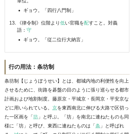
単位。
ギョウ。「四行八門制」
《律令制》位階より
低
い官職を
配
すこと。対義
語：
守
ギョウ。「従二位行大納言」
行の用法：条坊制
条坊制【じょうぼうせい】とは、都城内地の利便性を向上
させるために、街路を碁盤の目のように張り巡らせる都市
計画および地割制度。藤原京・平城京・長岡京・平安京な
どに用いられている。
京
を東西南北に伸びる大路で区切っ
た一区画を「
坊
」と呼ぶ。「坊」を南北に連ねたものも同
様に「坊」と呼び、東西に連ねたものは「
条
」と呼ばれ