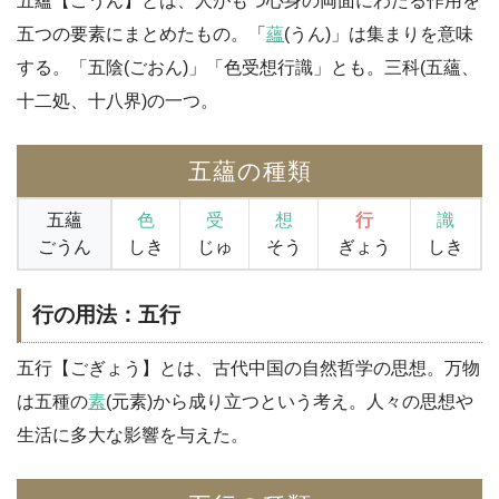
五蘊【ごうん】とは、人がもつ心身の両面にわたる作用を
五つの要素にまとめたもの。「
蘊
(うん)」は集まりを意味
する。「五陰(ごおん)」「色受想行識」とも。三科(五蘊、
十二処、十八界)の一つ。
五蘊の種類
五蘊
色
受
想
行
識
ごうん
しき
じゅ
そう
ぎょう
しき
行の用法：五行
五行【ごぎょう】とは、古代中国の自然哲学の思想。万物
は五種の
素
(元素)から成り立つという考え。人々の思想や
生活に多大な影響を与えた。