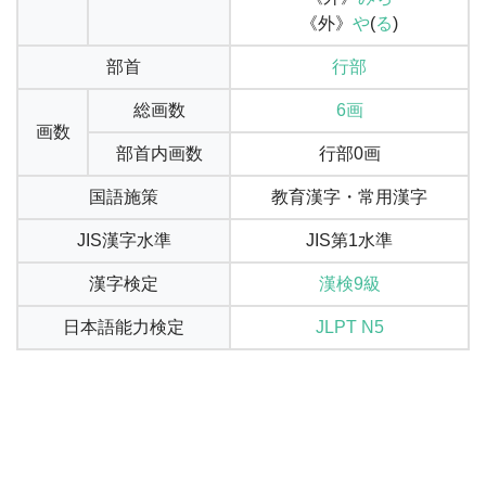
《外》
や
(
る
)
部首
行部
総画数
6画
画数
部首内画数
行部0画
国語施策
教育漢字・常用漢字
JIS漢字水準
JIS第1水準
漢字検定
漢検9級
日本語能力検定
JLPT N5