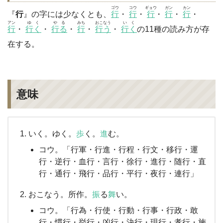
ゴウ
コウ
ギョウ
ガン
カン
『
行
』の字には少なくとも、
行
・
行
・
行
・
行
・
行
・
アン
ゆく
やる
みち
おこなう
いく
行
・
行く
・
行る
・
行
・
行う
・
行く
の11種の読み方が存
在する。
意味
いく。ゆく。
歩
く。
進
む。
コウ。「行軍・行進・行程・行文・移行・運
行・逆行・血行・言行・徐行・進行・随行・直
行・通行・飛行・品行・平行・夜行・連行」
おこなう。所作。
振
る
舞
い。
コウ。「行為・行使・行動・行事・行政・敢
行・慣行・挙行・凶行・決行・現行・孝行・施