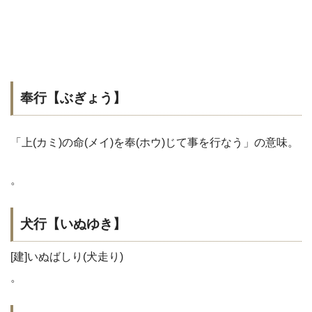
奉行【ぶぎょう】
「上(カミ)の命(メイ)を奉(ホウ)じて事を行なう」の意味。
。
犬行【いぬゆき】
[建]いぬばしり(犬走り)
。