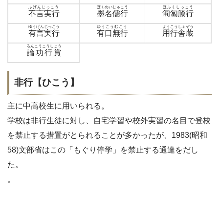
ふげんじっこう
ぼくめいじゅこう
ほふくしっこう
不言実行
墨名儒行
匍匐膝行
ゆうげんじっこう
ゆうこうむこう
ようこうしゃぞう
有言実行
有口無行
用行舎蔵
ろんこうこうしょう
論功行賞
非行【ひこう】
主に中高校生に用いられる。
学校は非行生徒に対し、自宅学習や校外実習の名目で登校
を禁止する措置がとられることが多かったが、1983(昭和
58)文部省はこの「もぐり停学」を禁止する通達をだし
た。
。