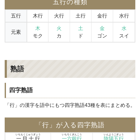
五行の種類
五行
木行
火行
土行
金行
水行
木
火
土
金
水
元素
モク
カ
ド
ゴン
スイ
熟語
四字熟語
「行」の漢字を語中にもつ四字熟語43種を表にまとめる。
「行」が入る四字熟語
いちもくじゅうぎょう
いちろくぎんこう
いんようごぎょう
一目十行
一六銀行
陰陽五行