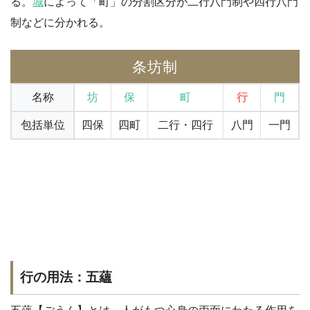
る。
城
によって「町」の分割区分が二行八門制や四行八門
制などに分かれる。
条坊制
名称
坊
保
町
行
門
包括単位
四保
四町
二行・四行
八門
一門
行の用法：五蘊