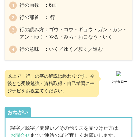
行の画数 ：6画
行の部首 ： 行
行の読み方：ゴウ・コウ・ギョウ・ガン・カン・
アン・ゆく・やる・みち・おこなう・いく
行の意味 ：いく／ゆく／歩く／進む
以上で「行」の字の解説は終わりです。今
ウサタロー
後とも受験勉強・資格取得・自己学習にモ
ジナビをお役立てください。
おねがい
誤字／脱字／間違い／その他ミスを見つけた方は、
お問合せ
までご連絡のほど宜しくお願いします。