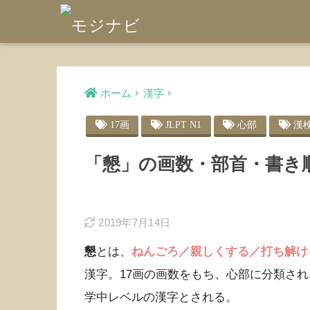
ホーム
漢字
17画
JLPT N1
心部
漢
「懇」の画数・部首・書き
2019年7月14日
懇
とは、
ねんごろ／親しくする／打ち解け
漢字。17画の画数をもち、心部に分類さ
学中レベルの漢字とされる。