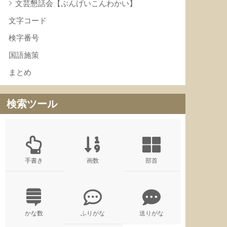
文芸懇話会【ぶんげいこんわかい】
文字コード
検字番号
国語施策
まとめ
検索ツール
手書き
画数
部首
かな数
ふりがな
送りがな