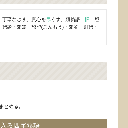
。丁寧なさま。真心を
尽
くす。類義語：
悃
「懇
懇談・懇篤・懇望(こんもう)・懇諭・別懇・
まとめる。
が入る四字熟語