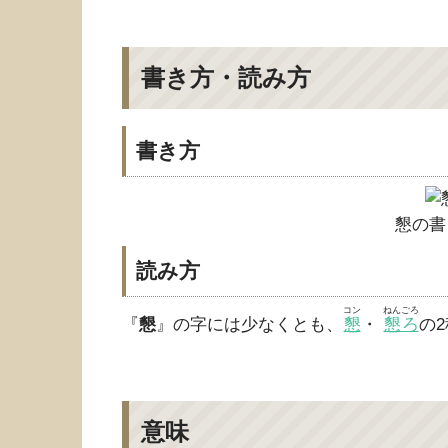
書き方・読み方
書き方
懇の書
読み方
コン
ねんごろ
『
懇
』の字には少なくとも、
懇
・
懇ろ
の
意味