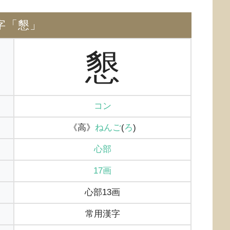
字「懇」
懇
コン
《高》
ねんご
(
ろ
)
心部
17画
心部13画
常用漢字