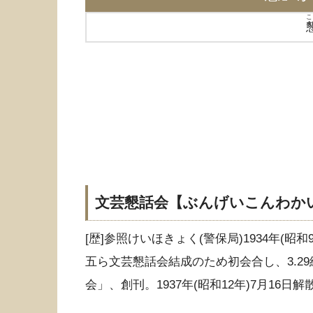
こ
文芸懇話会【ぶんげいこんわか
[歴]参照けいほきょく(警保局)1934年(
五ら文芸懇話会結成のため初会合し、3.29結
会」、創刊。1937年(昭和12年)7月16日解