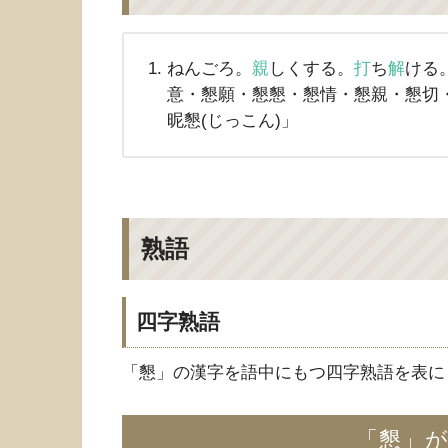
ねんごろ。
親
しくする。
打
ち
解
ける
意・懇願・懇懇・懇情・懇親・懇切・
昵懇(じっこん)」
熟語
四字熟語
「懇」の漢字を語中にもつ四字熟語を表に
「懇」