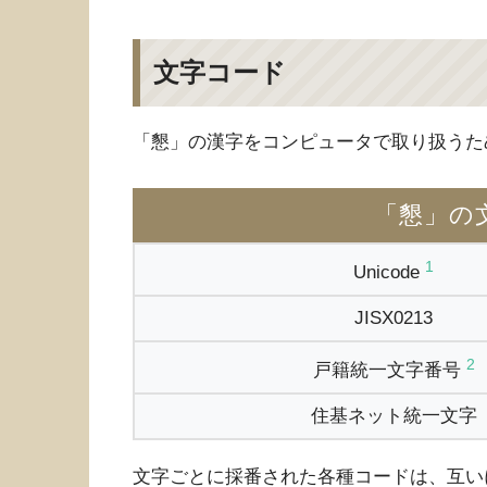
文字コード
「懇」の漢字をコンピュータで取り扱うた
「懇」の
1
Unicode
JISX0213
2
戸籍統一文字番号
住基ネット統一文字
文字ごとに採番された各種コードは、互い