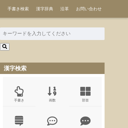
手書き検索
漢字辞典
沿革
お問い合わせ
漢字検索
手書き
画数
部首