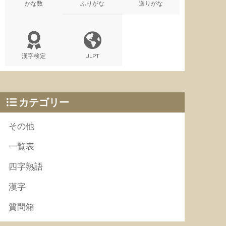
かな数
ふりがな
送りがな
漢字検定
JLPT
カテゴリー
その他
一覧表
四字熟語
漢字
質問箱