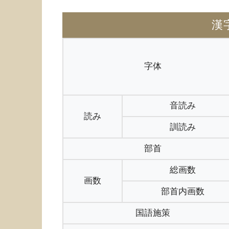
漢
字体
音読み
読み
訓読み
部首
総画数
画数
部首内画数
国語施策