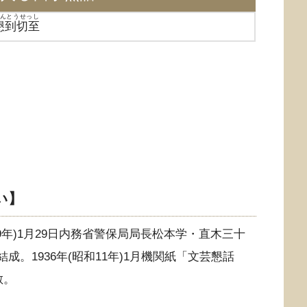
んとうせっし
懇到切至
い】
昭和9年)1月29日内務省警保局局長松本学・直木三十
成。1936年(昭和11年)1月機関紙「文芸懇話
散。