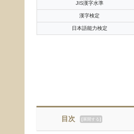
JIS漢字水準
漢字検定
日本語能力検定
目次
[
展開する
]