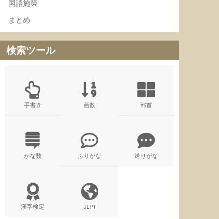
国語施策
まとめ
検索ツール
手書き
画数
部首
かな数
ふりがな
送りがな
漢字検定
JLPT