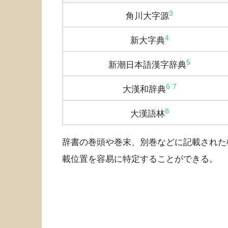
3
角川大字源
4
新大字典
5
新潮日本語漢字辞典
6
7
大漢和辞典
8
大漢語林
辞書の巻頭や巻末、別巻などに記載された
載位置を容易に特定することができる。