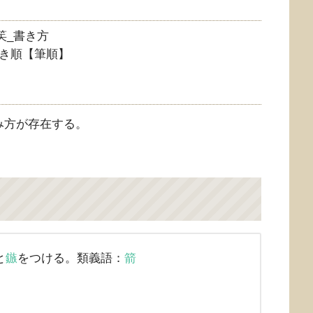
き順【筆順】
み方が存在する。
と
鏃
をつける。類義語：
箭