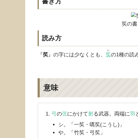
書き方
笶の書
読み方
シ
『
笶
』の字には少なくとも、
笶
の1種の読
意味
弓
の
弦
にかけて
射
る武器。両端に
羽
シ。「一笶・嚆笶(こうし)」
や。「竹笶・弓笶」