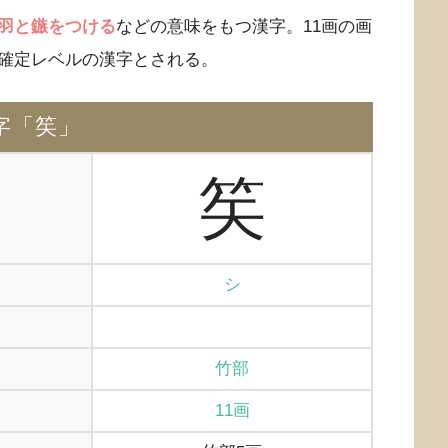
羽と鏃をつける
などの意味をもつ漢字。11画の画
確定レベルの漢字とされる。
字「笶」
笶
シ
竹部
11画