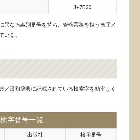
J+7B36
に異なる識別番号を持ち、管轄業務を担う省庁／
ている。
典／漢和辞典に記載されている検索字を効率よく
の検字番号一覧
出版社
検字番号