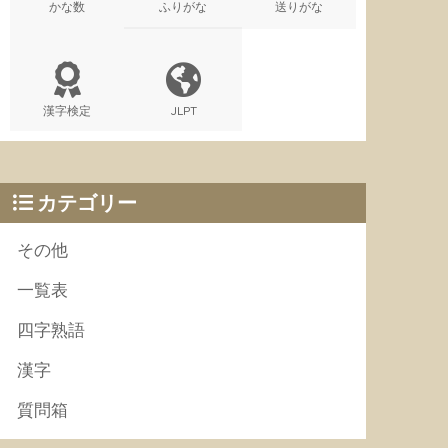
かな数
ふりがな
送りがな
漢字検定
JLPT
カテゴリー
その他
一覧表
四字熟語
漢字
質問箱