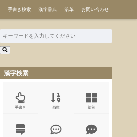
手書き検索
漢字辞典
沿革
お問い合わせ
漢字検索
手書き
画数
部首