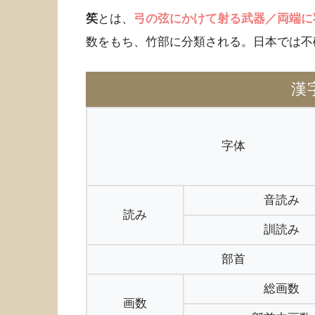
笶
とは、
弓の弦にかけて射る武器／両端に
数をもち、竹部に分類される。日本では不
漢
字体
音読み
読み
訓読み
部首
総画数
画数