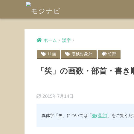
ホーム
漢字
11画
漢検対象外
竹部
「笶」の画数・部首・書き
2019年7月14日
異体字「矢」については「
矢(漢字)
」をご覧くだ