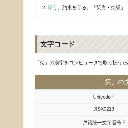
誓
う。約束を
守
る。「笶言・笶誓」
文字コード
「笶」の漢字をコンピュータで取り扱うた
「笶」の
1
Unicode
JISX0213
2
戸籍統一文字番号