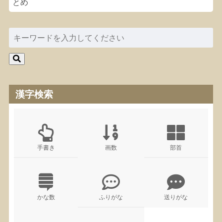
漢字検索
手書き
画数
部首
かな数
ふりがな
送りがな