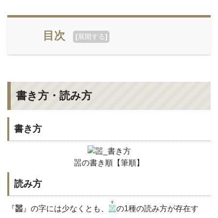
目次
[
展開する
]
書き方・読み方
書き方
噐の書き順【筆順】
読み方
キ
『
噐
』の字には少なくとも、
噐
の1種の読み方が存在す