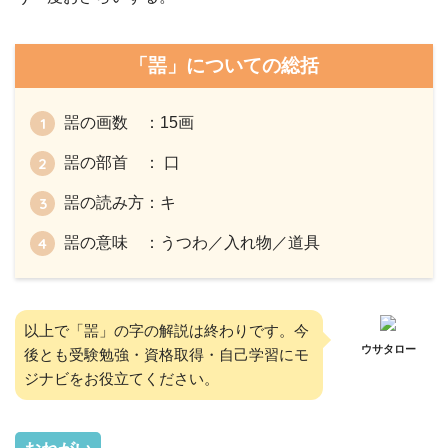
「噐」についての総括
噐の画数 ：15画
噐の部首 ： 口
噐の読み方：キ
噐の意味 ：うつわ／入れ物／道具
以上で「噐」の字の解説は終わりです。今
ウサタロー
後とも受験勉強・資格取得・自己学習にモ
ジナビをお役立てください。