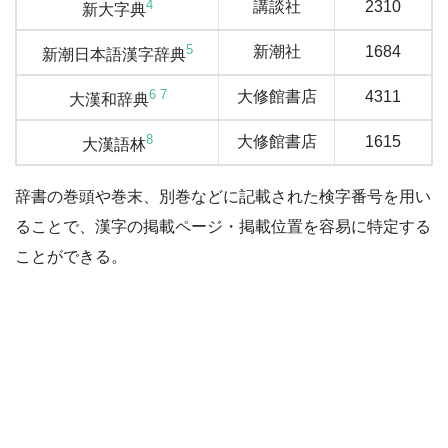
4
講談社
2310
新大字典
5
新潮社
1684
新潮日本語漢字辞典
6
7
大修館書店
4311
大漢和辞典
8
大修館書店
1615
大漢語林
辞書の巻頭や巻末、別巻などに記載された検字番号を用い
ることで、漢字の掲載ページ・掲載位置を容易に特定する
ことができる。