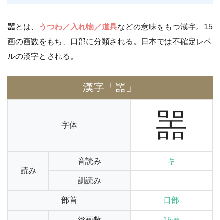
噐
とは、
うつわ／入れ物／道具
などの意味をもつ漢字。15
画の画数をもち、口部に分類される。日本では不確定レベ
ルの漢字とされる。
漢字「噐」
噐
字体
音読み
キ
読み
訓読み
部首
口部
総画数
15画