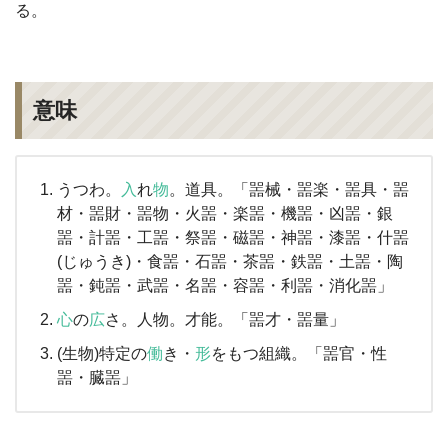
る。
意味
うつわ。
入
れ
物
。道具。「噐械・噐楽・噐具・噐
材・噐財・噐物・火噐・楽噐・機噐・凶噐・銀
噐・計噐・工噐・祭噐・磁噐・神噐・漆噐・什噐
(じゅうき)・食噐・石噐・茶噐・鉄噐・土噐・陶
噐・鈍噐・武噐・名噐・容噐・利噐・消化噐」
心
の
広
さ。人物。才能。「噐才・噐量」
(生物)特定の
働
き・
形
をもつ組織。「噐官・性
噐・臓噐」