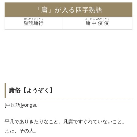
「庸」が入る四字熟語
せいどくようこう
ようちゅうのこうこう
聖読庸行
庸中佼佼
庸俗【ようぞく】
[中国語]yongsu
平凡でありきたりなこと。凡庸ですぐれていないこと。
また、その人。