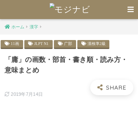
ホーム
漢字
11画
JLPT N1
广部
漢検準2級
「庸」の画数・部首・書き順・読み方・
意味まとめ
2019年7月14日