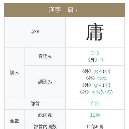
漢字「庸」
庸
字体
ヨウ
音読み
《外》
ユ
《外》
おろ
(
か
)
読み
《外》
つね
訓読み
《外》
なん
(
ぞ
)
《外》
もち
(
いる
)
部首
广部
総画数
11画
画数
部首内画数
广部8画