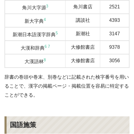
3
角川書店
2521
角川大字源
4
講談社
4393
新大字典
5
新潮社
3147
新潮日本語漢字辞典
6
7
大修館書店
9378
大漢和辞典
8
大修館書店
3056
大漢語林
辞書の巻頭や巻末、別巻などに記載された検字番号を用い
ることで、漢字の掲載ページ・掲載位置を容易に特定する
ことができる。
国語施策