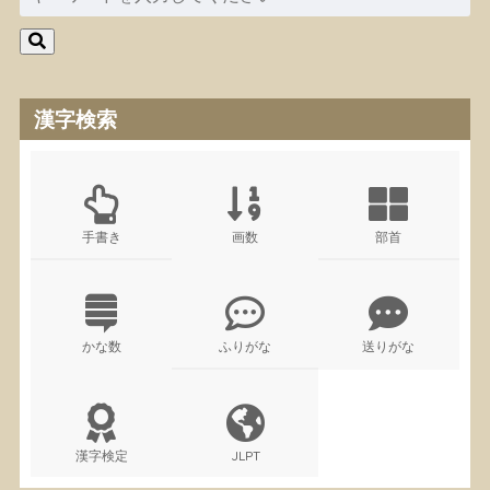
漢字検索
手書き
画数
部首
かな数
ふりがな
送りがな
漢字検定
JLPT