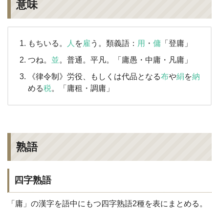
意味
もちいる。
人
を
雇
う。類義語：
用
・
傭
「登庸」
つね。
並
。普通。平凡。「庸愚・中庸・凡庸」
《律令制》労役、もしくは代品となる
布
や
絹
を
納
める
税
。「庸租・調庸」
熟語
四字熟語
「庸」の漢字を語中にもつ四字熟語2種を表にまとめる。