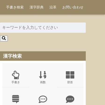
手書き検索
漢字辞典
沿革
お問い合わせ
漢字検索
手書き
画数
部首