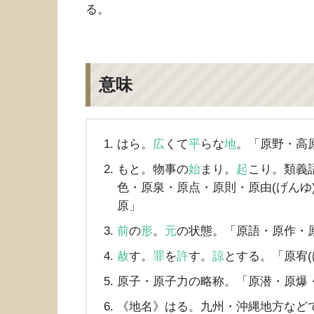
る。
意味
はら。
広
くて
平
らな
地
。「原野・高
もと。物事の
始
まり。
起
こり。類義
色・原泉・原点・原則・原由(げんゆ
原」
前
の
形
。
元
の状態。「原語・原作・
赦
す。
罪
を
許
す。
諒
とする。「原宥(
原子・原子力の略称。「原潜・原爆
《地名》はる。九州・沖縄地方など