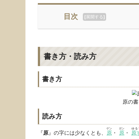
目次
[
展開する
]
書き方・読み方
書き方
原の書
読み方
ゲン
ガン
ゆる
『
原
』の字には少なくとも、
原
・
原
・
原