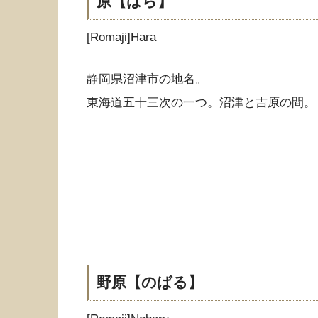
原【はら】
[Romaji]Hara
静岡県沼津市の地名。
東海道五十三次の一つ。沼津と吉原の間。
野原【のばる】