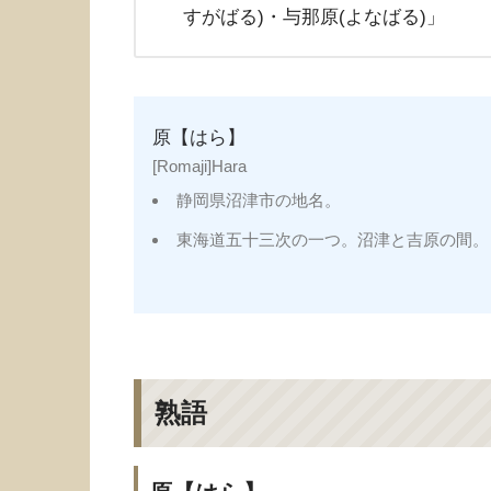
すがばる)・与那原(よなばる)」
原【はら】
[Romaji]Hara
静岡県沼津市の地名。
東海道五十三次の一つ。沼津と吉原の間。
熟語