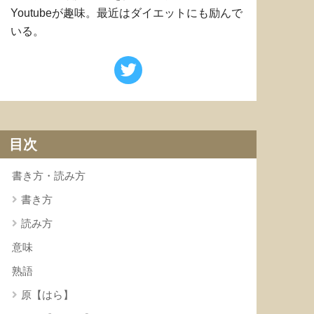
Youtubeが趣味。最近はダイエットにも励んで
いる。
目次
書き方・読み方
書き方
読み方
意味
熟語
原【はら】