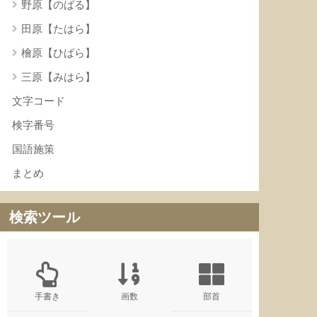
野原【のばる】
田原【たはら】
檜原【ひばら】
三原【みはら】
文字コード
検字番号
国語施策
まとめ
検索ツール
手書き
画数
部首