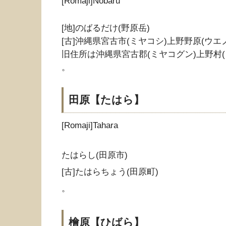
[Romaji]Nobaru
[地]のばるだけ(野原岳)
[古]沖縄県宮古市(ミヤコシ)上野野原(ウエ
旧住所は沖縄県宮古郡(ミヤコグン)上野村
。
田原【たはら】
[Romaji]Tahara
たはらし(田原市)
[古]たはらちょう(田原町)
。
檜原【ひばら】