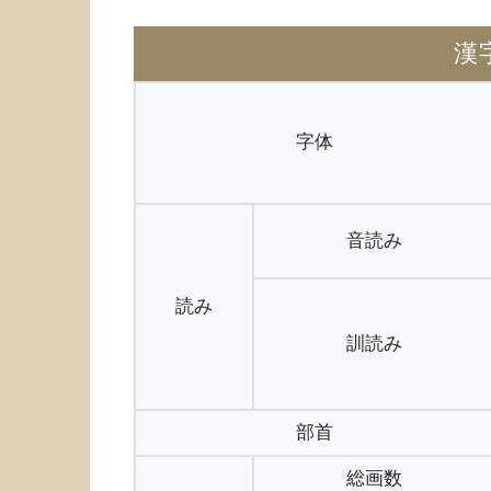
漢
字体
音読み
読み
訓読み
部首
総画数