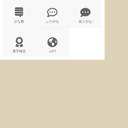
かな数
ふりがな
送りがな
漢字検定
JLPT