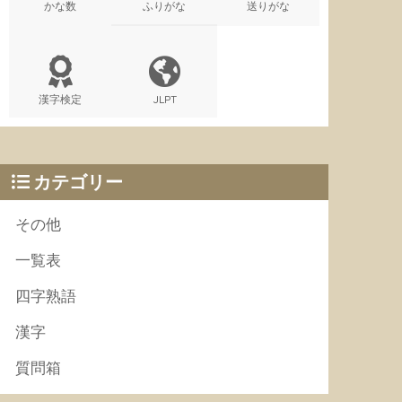
かな数
ふりがな
送りがな
漢字検定
JLPT
カテゴリー
その他
一覧表
四字熟語
漢字
質問箱