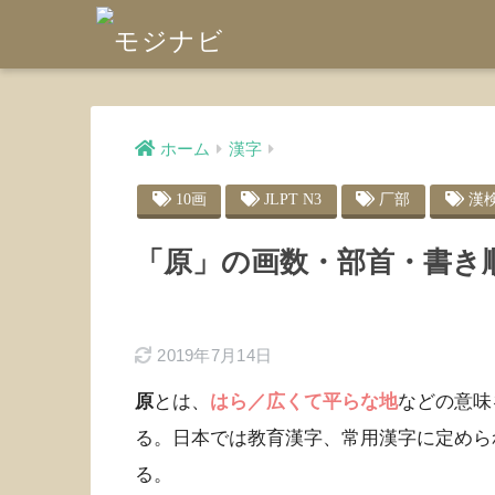
ホーム
漢字
10画
JLPT N3
厂部
漢
「原」の画数・部首・書き
2019年7月14日
原
とは、
はら／広くて平らな地
などの意味
る。日本では教育漢字、常用漢字に定めら
る。