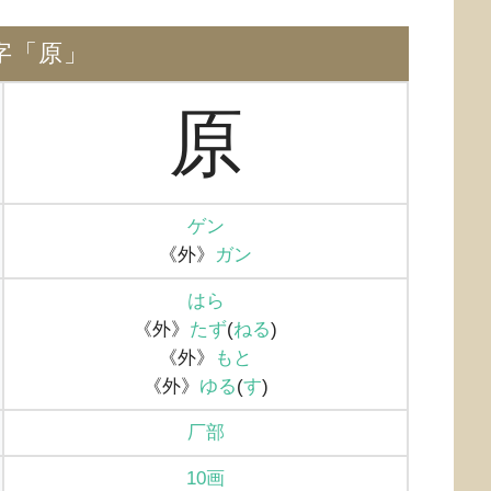
字「原」
原
ゲン
《外》
ガン
はら
《外》
たず
(
ねる
)
《外》
もと
《外》
ゆる
(
す
)
厂部
10画