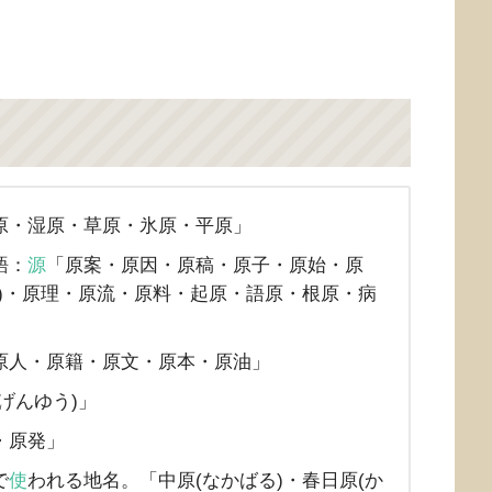
原・湿原・草原・氷原・平原」
語：
源
「原案・原因・原稿・原子・原始・原
)・原理・原流・原料・起原・語原・根原・病
原人・原籍・原文・原本・原油」
げんゆう)」
・原発」
で
使
われる地名。「中原(なかばる)・春日原(か