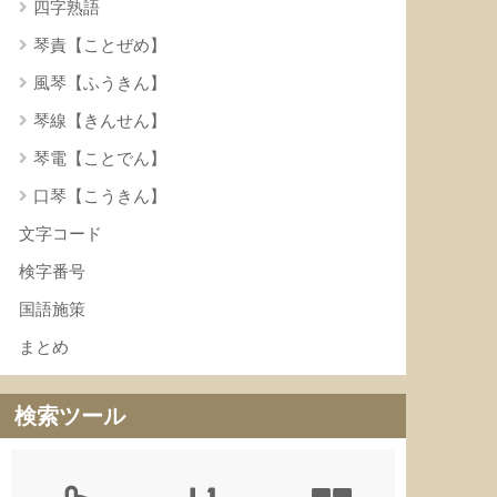
四字熟語
琴責【ことぜめ】
風琴【ふうきん】
琴線【きんせん】
琴電【ことでん】
口琴【こうきん】
文字コード
検字番号
国語施策
まとめ
検索ツール