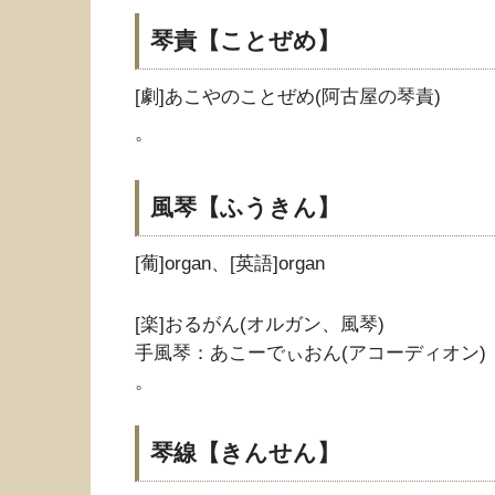
琴責【ことぜめ】
[劇]あこやのことぜめ(阿古屋の琴責)
。
風琴【ふうきん】
[葡]organ、[英語]organ
[楽]おるがん(オルガン、風琴)
手風琴：あこーでぃおん(アコーディオン)
。
琴線【きんせん】