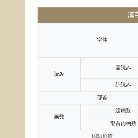
漢
字体
音読み
読み
訓読み
部首
総画数
画数
部首内画数
国語施策