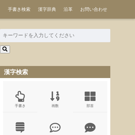
手書き検索
漢字辞典
沿革
お問い合わせ
漢字検索
手書き
画数
部首