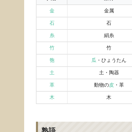
金
金属
石
石
糸
絹糸
竹
竹
匏
瓜
・ひょうたん
土
土・陶器
革
動物の
皮
・革
木
木
熟語