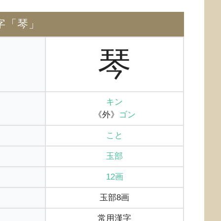
字「琴」
琴
キン
《外》
ゴン
こと
玉部
12画
玉部8画
常用漢字