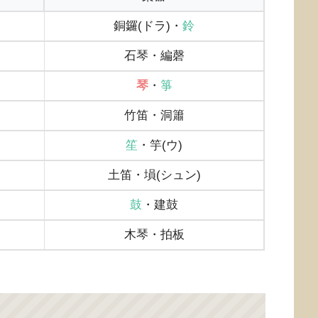
銅鑼(ドラ)・
鈴
石琴・編磬
琴
・
箏
竹笛・洞簫
笙
・竽(ウ)
土笛・塤(シュン)
鼓
・建鼓
木琴・拍板