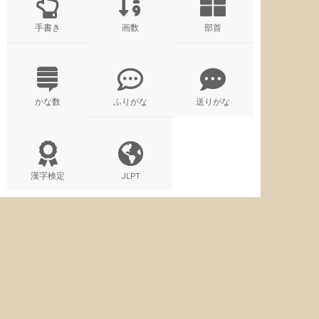
手書き
画数
部首
かな数
ふりがな
送りがな
漢字検定
JLPT