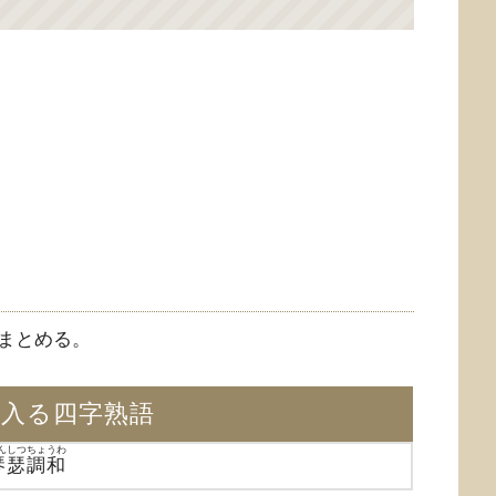
まとめる。
が入る四字熟語
んしつちょうわ
琴瑟調和