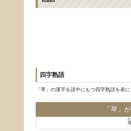
四字熟語
「琴」の漢字を語中にもつ四字熟語を表に
「琴」
き