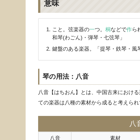
意味
こと。弦楽器の
一
つ。
桐
などで
作
ら
和琴(わごん)・弾琴・七弦琴」
鍵盤のある楽器。「提琴・鉄琴・風
琴の用法：八音
八音【はちおん】とは、中国古来における
ての楽器は八種の素材から成ると考えられ
八
八音
素材