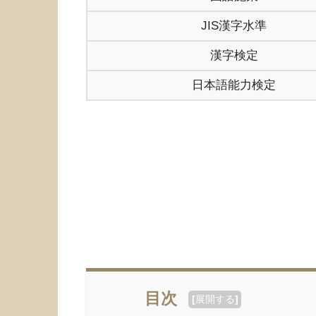
JIS漢字水準
漢字検定
日本語能力検定
目次
[
展開する
]