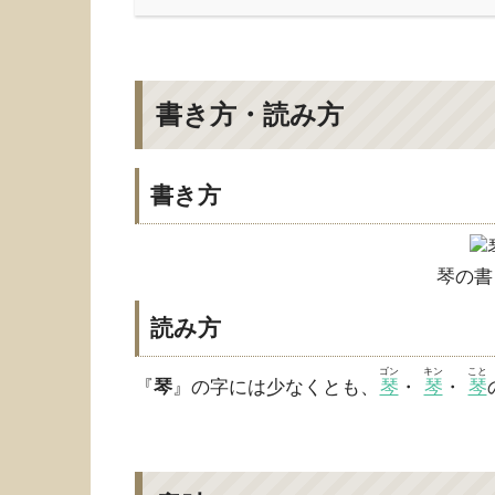
書き方・読み方
書き方
琴の書
読み方
ゴン
キン
こと
『
琴
』の字には少なくとも、
琴
・
琴
・
琴