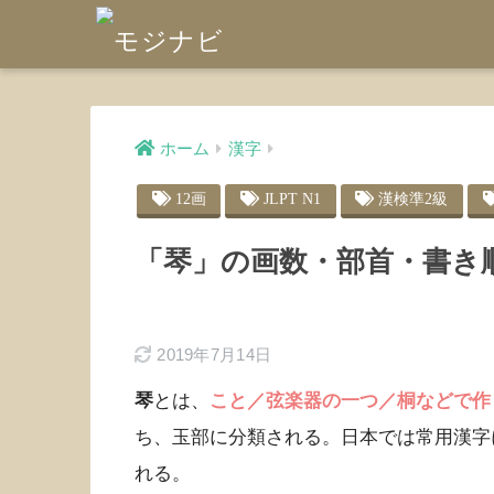
ホーム
漢字
12画
JLPT N1
漢検準2級
「琴」の画数・部首・書き
2019年7月14日
琴
とは、
こと／弦楽器の一つ／桐などで作
ち、玉部に分類される。日本では常用漢字
れる。