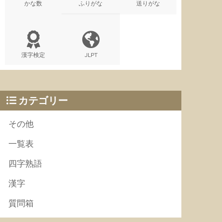
かな数
ふりがな
送りがな
漢字検定
JLPT
カテゴリー
その他
一覧表
四字熟語
漢字
質問箱