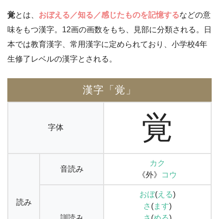
覚
とは、
おぼえる／知る／感じたものを記憶する
などの意
味をもつ漢字。12画の画数をもち、見部に分類される。日
本では教育漢字、常用漢字に定められており、小学校4年
生修了レベルの漢字とされる。
漢字「覚」
覚
字体
カク
音読み
《外》
コウ
おぼ
(
える
)
読み
さ
(
ます
)
訓読み
さ
(
める
)