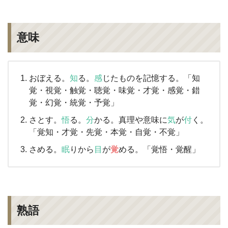
意味
おぼえる。
知
る。
感
じたものを記憶する。「知
覚・視覚・触覚・聴覚・味覚・才覚・感覚・錯
覚・幻覚・統覚・予覚」
さとす。
悟
る。
分
かる。真理や意味に
気
が
付
く。
「覚知・才覚・先覚・本覚・自覚・不覚」
さめる。
眠
りから
目
が
覚
める。「覚悟・覚醒」
熟語