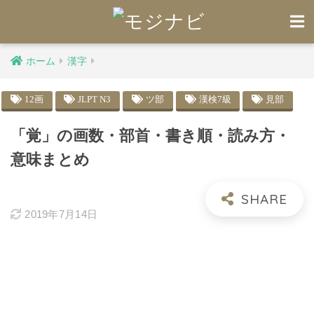
ホーム
漢字
12画
JLPT N3
ツ部
漢検7級
見部
「覚」の画数・部首・書き順・読み方・
意味まとめ
2019年7月14日