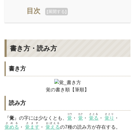
目次
[
展開する
]
書き方・読み方
書き方
覚の書き順【筆順】
読み方
コウ
カク
さとる
さとり
『
覚
』の字には少なくとも、
覚
・
覚
・
覚る
・
覚り
・
さめる
さます
おぼえる
覚める
・
覚ます
・
覚える
の7種の読み方が存在する。