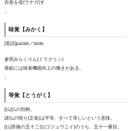
自覚を促(ウナガ)す
。
味覚【みかく】
[英語]palate／taste
参照みらくりん(ミラクリン)
亜鉛には味覚機能向上の働きがある。
。
等覚【とうがく】
[仏]仏の別称。
諸仏の悟り(正覚)は平等、すべて等しいという意味。
[仏]菩薩の五十二位(ゴジュウニイ)のうち、五十一番目。