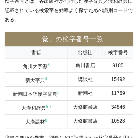
検字番号とは、各出版社が刊行した漢字辞典／漢和辞典に
記載されている検索字を効率よく探すための識別コードで
ある。
「覚」の検字番号一覧
書籍
出版社
検字番号
3
角川書店
9185
角川大字源
4
講談社
15492
新大字典
5
新潮社
11769
新潮日本語漢字辞典
6
7
大修館書店
34846
大漢和辞典
8
大修館書店
10528
大漢語林
辞書の巻頭や巻末、別巻などに記載された検字番号を用い