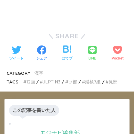
SHARE
LINE
ツイート
シェア
はてブ
Pocket
CATEGORY :
漢字
TAGS :
12画
JLPT N3
ツ部
漢検7級
見部
この記事を書いた人
モジナビ編集部