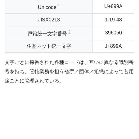
1
U+899A
Unicode
JISX0213
1-19-48
2
396050
戸籍統一文字番号
住基ネット統一文字
J+899A
文字ごとに採番された各種コードは、互いに異なる識別番
号を持ち、管轄業務を担う省庁／団体／組織によって各用
途ごとに管理されている。