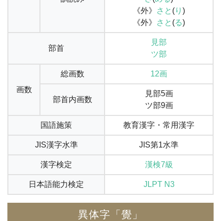
《外》
さと
(
り
)
《外》
さと
(
る
)
見部
部首
ツ部
総画数
12画
画数
見部5画
部首内画数
ツ部9画
国語施策
教育漢字・常用漢字
JIS漢字水準
JIS第1水準
漢字検定
漢検7級
日本語能力検定
JLPT N3
異体字「覺」