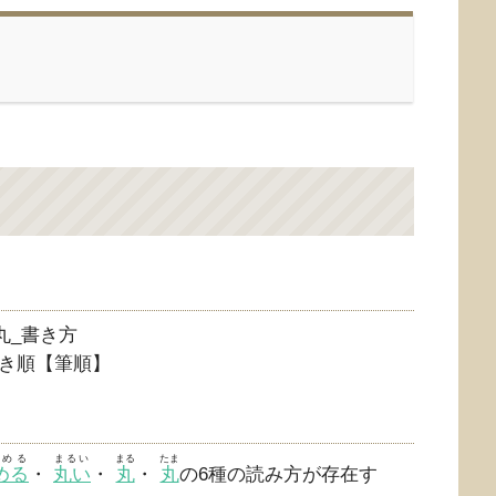
き順【筆順】
るめる
まるい
まる
たま
める
・
丸い
・
丸
・
丸
の6種の読み方が存在す