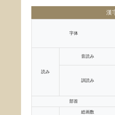
漢
字体
音読み
読み
訓読み
部首
総画数