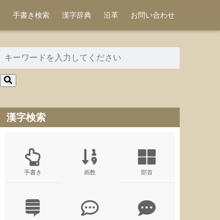
手書き検索
漢字辞典
沿革
お問い合わせ
漢字検索
手書き
画数
部首