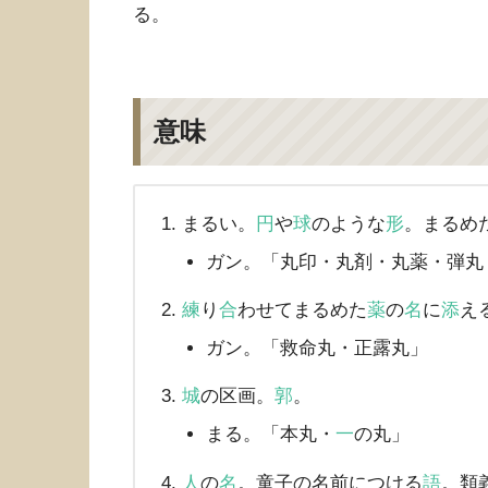
る。
意味
まるい。
円
や
球
のような
形
。まるめ
ガン。「丸印・丸剤・丸薬・弾丸
練
り
合
わせてまるめた
薬
の
名
に
添
え
ガン。「救命丸・正露丸」
城
の区画。
郭
。
まる。「本丸・
一
の丸」
人
の
名
。童子の名前につける
語
。類