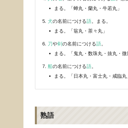
まる。「蝉丸・蘭丸・牛若丸」
犬
の名前につける
語
。まる。
まる。「翁丸・茶々丸」
刀
や
剣
の名前につける
語
。
まる。「鬼丸・数珠丸・抜丸・微
船
の名前につける
語
。
まる。「日本丸・富士丸・咸臨丸
熟語