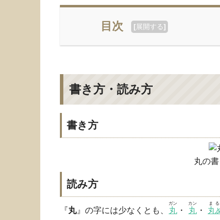
目次
[
展開する
]
書き方・読み方
書き方
丸の書
読み方
ガン
カン
ま
『
丸
』の字には少なくとも、
丸
・
丸
・
丸