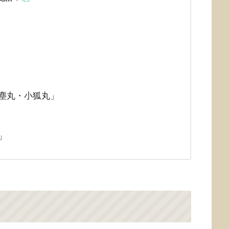
塵丸・小狐丸」
」