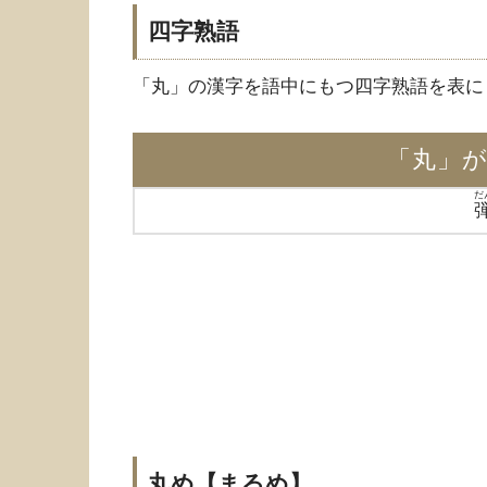
四字熟語
「丸」の漢字を語中にもつ四字熟語を表に
「丸」
だ
丸め【まるめ】