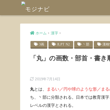
ホーム
漢字
3画
JLPT N2
丶部
漢検
「丸」の画数・部首・書き
2019年7月14日
丸
とは、
まるい／円や球のような形／まる
ち、丶部に分類される。日本では教育漢字
レベルの漢字とされる。