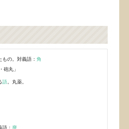
たもの。対義語：
角
・砲丸」
る
語
。丸薬。
義語：
麿