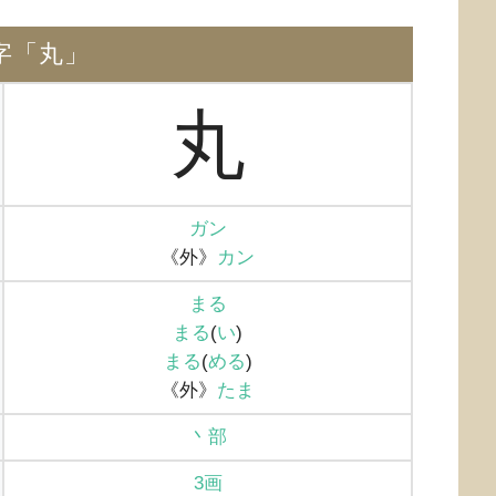
字「丸」
丸
ガン
《外》
カン
まる
まる
(
い
)
まる
(
める
)
《外》
たま
丶部
3画