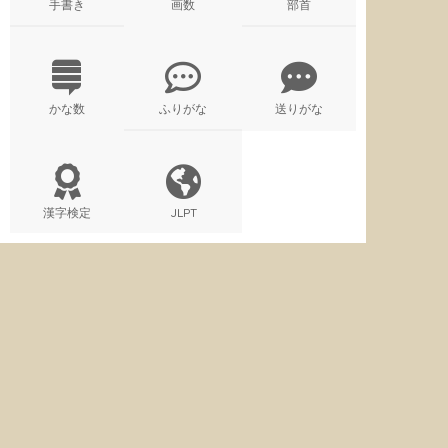
手書き
画数
部首
かな数
ふりがな
送りがな
漢字検定
JLPT