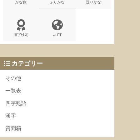
かな数
ふりがな
送りがな
漢字検定
JLPT
カテゴリー
その他
一覧表
四字熟語
漢字
質問箱