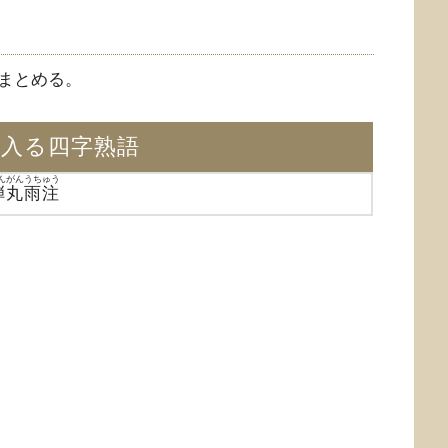
まとめる。
が入る四字熟語
んがんうちゅう
弾丸雨注