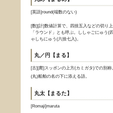
[英語]round(端数のない)
[数][計]数値計算で、四捨五入などの切
「ラウンド」とも呼ぶ。ししゃごにゅう(四
ゃしちにゅう(六捨七入)。
丸／円【まる】
[古][爬]スッポンの上方(カミガタ)での別
(丸)船舶の名の下に添える語。
丸太【まるた】
[Romaji]maruta