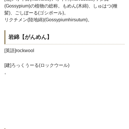
(Gossypium)の植物の総称。もめん(木綿)、しゅはつ(種
髪)、ごしぽーる(ゴシポール)。
リクチメン(陸地綿)(Gossypiumhirsutum)。
岩綿【がんめん】
[英語]rockwool
[建]ろっくうーる(ロックウール)
。