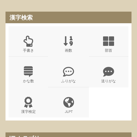
漢字検索
手書き
画数
部首
かな数
ふりがな
送りがな
漢字検定
JLPT