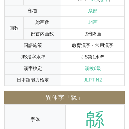
部首
糸部
総画数
14画
画数
部首内画数
糸部8画
国語施策
教育漢字・常用漢字
JIS漢字水準
JIS第1水準
漢字検定
漢検6級
日本語能力検定
JLPT N2
異体字「緜」
緜
字体