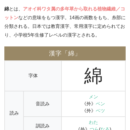
綿
とは、
アオイ科ワタ属の多年草から取れる植物繊維／コ
ットン
などの意味をもつ漢字。14画の画数をもち、糸部に
分類される。日本では教育漢字、常用漢字に定められてお
り、小学校5年生修了レベルの漢字とされる。
漢字「綿」
綿
字体
メン
音読み
《外》
ベン
《外》
ベツ
読み
わた
訓読み
《外》
つら
(
なる
)