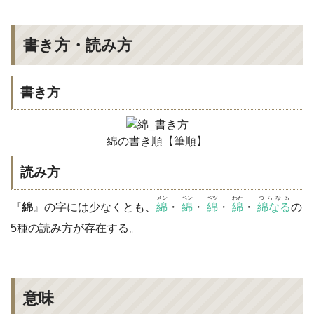
書き方・読み方
書き方
綿の書き順【筆順】
読み方
メン
ベン
ベツ
わた
つらなる
『
綿
』の字には少なくとも、
綿
・
綿
・
綿
・
綿
・
綿なる
の
5種の読み方が存在する。
意味