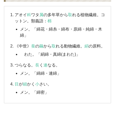
アオイ
科
ワタ
属
の多年草から
取
れる植物繊維。コ
ットン。類義語：
棉
メン。「綿花・綿糸・綿布・原綿・純綿・木
綿」
《中世》
蚕
の
繭
から
取
れる動物繊維。
絹
の原料。
わた。「絹綿・真綿(まわた)」
つらなる。
長
く
連
なる。
メン。「綿綿・連綿」
目
が
細
かく
小
さい。
メン。「綿密」