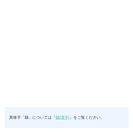
異体字「緜」については「
緜(漢字)
」をご覧ください。