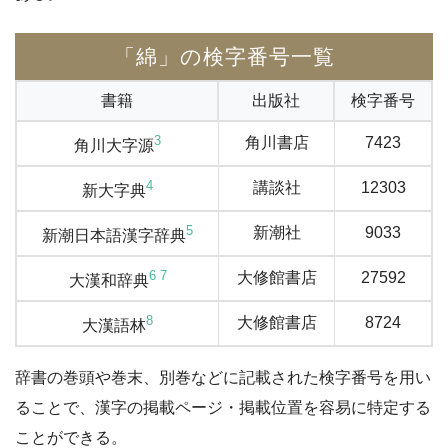
「綿」の検字番号一覧
書籍
出版社
検字番号
3
角川書店
7423
角川大字源
4
講談社
12303
新大字典
5
新潮社
9033
新潮日本語漢字辞典
6
7
大修館書店
27592
大漢和辞典
8
大修館書店
8724
大漢語林
辞書の巻頭や巻末、別巻などに記載された検字番号を用い
ることで、漢字の掲載ページ・掲載位置を容易に特定する
ことができる。