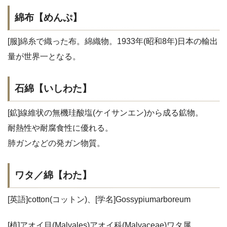
綿布【めんぷ】
[服]綿糸で織った布。綿織物。1933年(昭和8年)日本の輸出
量が世界一となる。
石綿【いしわた】
[鉱]線維状の無機珪酸塩(ケイサンエン)から成る鉱物。
耐熱性や耐腐食性に優れる。
肺ガンなどの発ガン物質。
ワタ／綿【わた】
[英語]cotton(コットン)、[学名]Gossypiumarboreum
[植]アオイ目(Malvales)アオイ科(Malvaceae)ワタ属