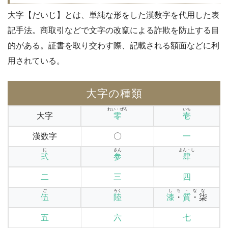
大字【だいじ】とは、単純な形をした漢数字を代用した表
記手法。商取引などで文字の改竄による詐欺を防止する目
的がある。証書を取り交わす際、記載される額面などに利
用されている。
大字の種類
れい・ぜろ
いち
大字
零
壱
漢数字
〇
一
に
さん
よん・し
弐
参
肆
二
三
四
ご
ろく
しち・なな
伍
陸
漆
・
質
・柒
五
六
七