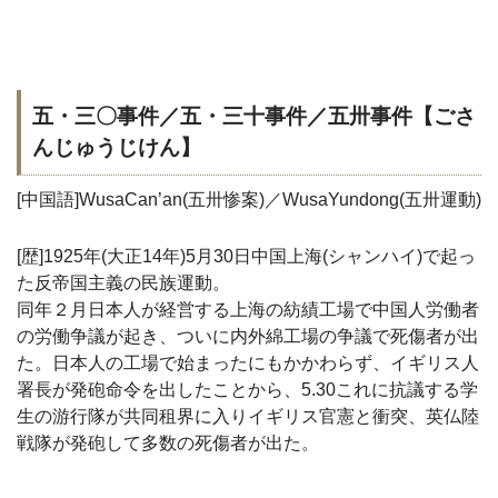
五・三〇事件／五・三十事件／五卅事件【ごさ
んじゅうじけん】
[中国語]WusaCan’an(五卅惨案)／WusaYundong(五卅運動)
[歴]1925年(大正14年)5月30日中国上海(シャンハイ)で起っ
た反帝国主義の民族運動。
同年２月日本人が経営する上海の紡績工場で中国人労働者
の労働争議が起き、ついに内外綿工場の争議で死傷者が出
た。日本人の工場で始まったにもかかわらず、イギリス人
署長が発砲命令を出したことから、5.30これに抗議する学
生の游行隊が共同租界に入りイギリス官憲と衝突、英仏陸
戦隊が発砲して多数の死傷者が出た。