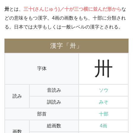
卅
とは、
三十(さんじゅう)／十が三つ横に並んだ形から
な
どの意味をもつ漢字。4画の画数をもち、十部に分類され
る。日本では大学もしくは一般レベルの漢字とされる。
漢字「卅」
卅
字体
音読み
ソウ
読み
訓読み
みそ
部首
十部
総画数
4画
画数