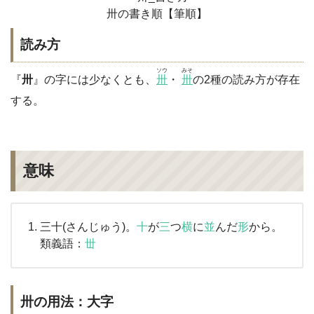
卅の書き順【筆順】
読み方
ソウ
みそ
『
卅
』の字には少なくとも、
卅
・
卅
の2種の読み方が存在
する。
意味
三十(さんじゅう)。
十
が
三
つ
横
に
並
んだ
形
から。
類義語：
丗
卅の用法：大字