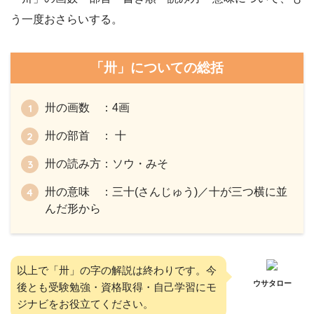
う一度おさらいする。
「卅」についての総括
卅の画数 ：4画
卅の部首 ： 十
卅の読み方：ソウ・みそ
卅の意味 ：三十(さんじゅう)／十が三つ横に並
んだ形から
以上で「卅」の字の解説は終わりです。今
ウサタロー
後とも受験勉強・資格取得・自己学習にモ
ジナビをお役立てください。