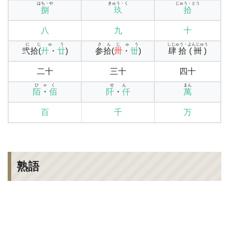
はち・や
きゅう・く
じゅう・とう
捌
玖
拾
八
九
十
にじゅう
さんじゅう
しじゅう・よんじゅう
弐拾(
廾
・
廿
)
参拾(
卅
・
丗
)
肆拾(卌)
二十
三十
四十
ひゃく
せん
まん
陌
・
佰
阡
・
仟
萬
百
千
万
熟語