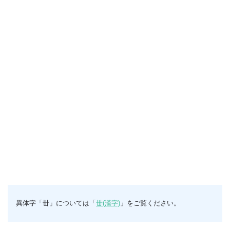
異体字「丗」については「
丗(漢字)
」をご覧ください。