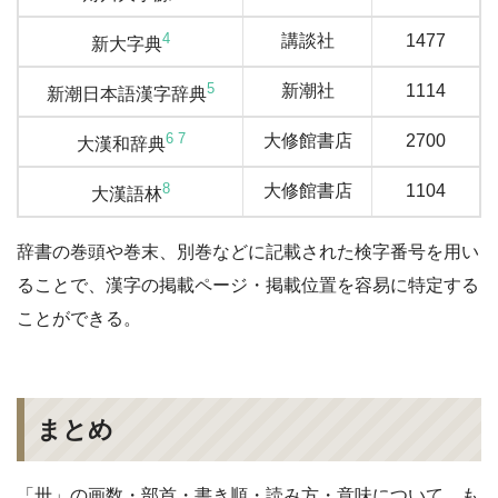
4
講談社
1477
新大字典
5
新潮社
1114
新潮日本語漢字辞典
6
7
大修館書店
2700
大漢和辞典
8
大修館書店
1104
大漢語林
辞書の巻頭や巻末、別巻などに記載された検字番号を用い
ることで、漢字の掲載ページ・掲載位置を容易に特定する
ことができる。
まとめ
「卅」の画数・部首・書き順・読み方・意味について、も