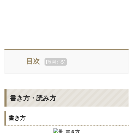
目次
[
展開する
]
書き方・読み方
書き方