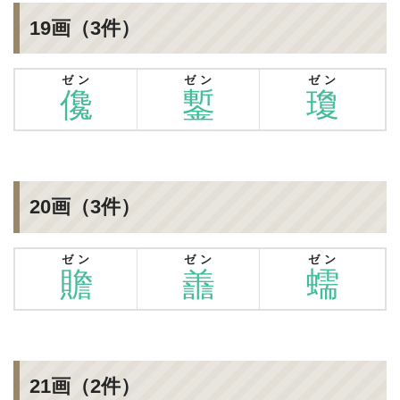
19画（3件）
ゼン
ゼン
ゼン
儳
鏨
瓊
20画（3件）
ゼン
ゼン
ゼン
贍
譱
蠕
21画（2件）