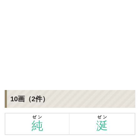
10画（2件）
ゼン
ゼン
純
涎