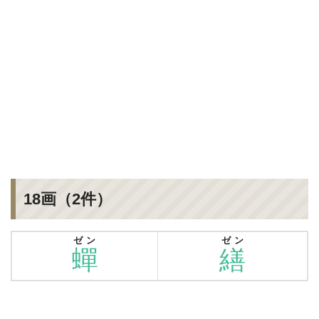
18画（2件）
ゼン
ゼン
蟬
繕