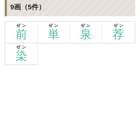
9画（5件）
ゼン
ゼン
ゼン
ゼン
前
単
泉
荐
ゼン
染