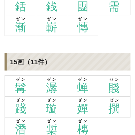
銛
銭
團
需
ゼン
ゼン
ゼン
漸
嶄
慱
15画（11件）
ゼン
ゼン
ゼン
ゼン
髯
潺
蝉
賤
ゼン
ゼン
ゼン
ゼン
踐
璇
嬋
撰
ゼン
ゼン
ゼン
潛
槧
槫