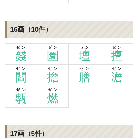
16画（10件）
ゼン
ゼン
ゼン
ゼン
錢
圜
壇
擅
ゼン
ゼン
ゼン
ゼン
閻
擔
膳
澹
ゼン
ゼン
甎
燃
17画（5件）