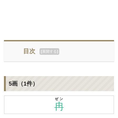
目次
[
展開する
]
5画（1件）
ゼン
冉