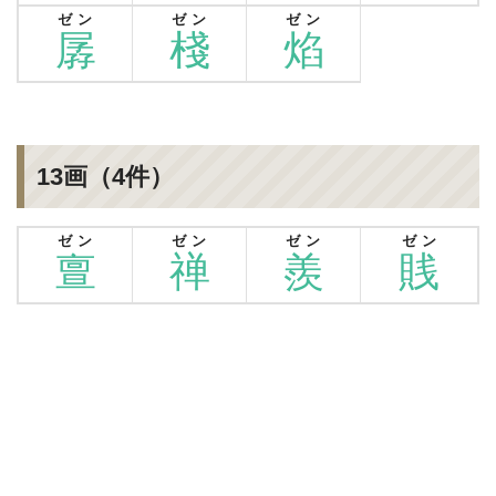
ゼン
ゼン
ゼン
孱
棧
焰
13画（4件）
ゼン
ゼン
ゼン
ゼン
亶
禅
羨
賎