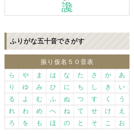
讒
ふりがな五十音でさがす
振り仮名５０音表
ら
や
ま
は
な
た
さ
か
あ
り
ゆ
み
ひ
に
ち
し
き
い
る
よ
む
ふ
ぬ
つ
す
く
う
れ
わ
め
へ
ね
て
せ
け
え
ろ
を
も
ほ
の
と
そ
こ
お