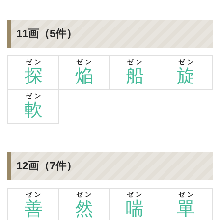
11画（5件）
ゼン
ゼン
ゼン
ゼン
探
焔
船
旋
ゼン
軟
12画（7件）
ゼン
ゼン
ゼン
ゼン
善
然
喘
單