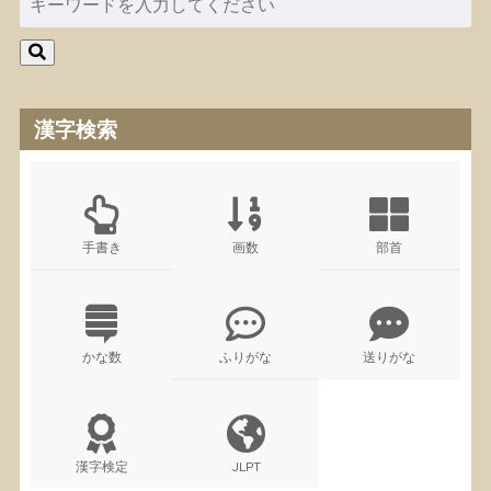
漢字検索
手書き
画数
部首
かな数
ふりがな
送りがな
漢字検定
JLPT