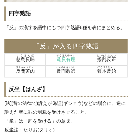
四字熟語
「反」の漢字を語中にもつ四字熟語6種を表にまとめる。
「反」が入る四字熟語
じうはんぽ
ぞうはんゆうり
はつらんはんせい
慈烏反哺
造反有理
撥乱反正
はんかんくにく
はんめんきょうし
ほうほんはんし
反間苦肉
反面教師
報本反始
反坐【はんざ】
[法](昔の法律で)訴えが偽証(ギショウ)などの場合に、逆に
訴えた者に罪の制裁を受けさせること。
「坐」は「罰を受ける」の意味。
反坐法：たりお(タリオ)