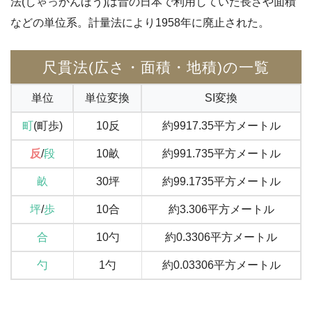
法(しゃっかんほう)は昔の日本で利用していた長さや面積
などの単位系。計量法により1958年に廃止された。
尺貫法(広さ・面積・地積)の一覧
単位
単位変換
SI変換
町
(町歩)
10反
約9917.35平方メートル
反
/
段
10畝
約991.735平方メートル
畝
30坪
約99.1735平方メートル
坪
/
歩
10合
約3.306平方メートル
合
10勺
約0.3306平方メートル
勺
1勺
約0.03306平方メートル