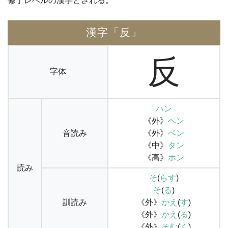
修了レベルの漢字とされる。
漢字「反」
反
字体
ハン
《外》
ヘン
音読み
《外》
ベン
《中》
タン
《高》
ホン
読み
そ
(
らす
)
そ
(
る
)
訓読み
《外》
かえ
(
す
)
《外》
かえ
(
る
)
《外》
そむ
(
く
)