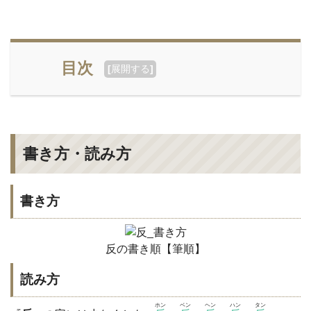
目次
[
展開する
]
書き方・読み方
書き方
反の書き順【筆順】
読み方
ホン
ベン
ヘン
ハン
タン