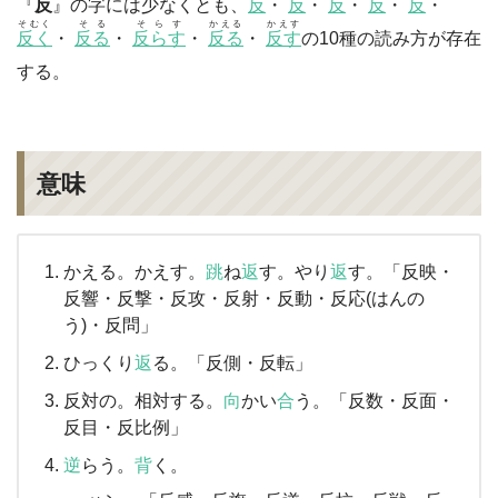
『
反
』の字には少なくとも、
反
・
反
・
反
・
反
・
反
・
そむく
そる
そらす
かえる
かえす
反く
・
反る
・
反らす
・
反る
・
反す
の10種の読み方が存在
する。
意味
かえる。かえす。
跳
ね
返
す。やり
返
す。「反映・
反響・反撃・反攻・反射・反動・反応(はんの
う)・反問」
ひっくり
返
る。「反側・反転」
反対の。相対する。
向
かい
合
う。「反数・反面・
反目・反比例」
逆
らう。
背
く。