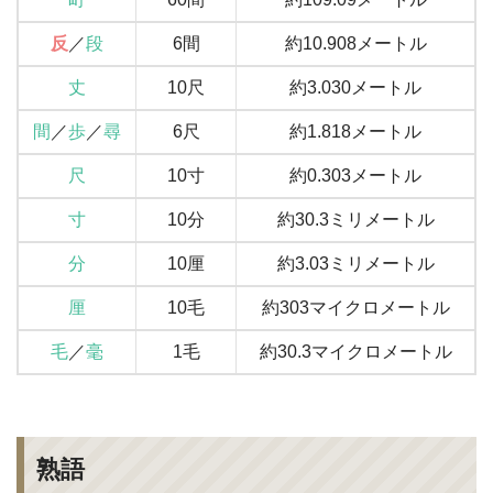
反
／
段
6間
約10.908メートル
丈
10尺
約3.030メートル
間
／
歩
／
尋
6尺
約1.818メートル
尺
10寸
約0.303メートル
寸
10分
約30.3ミリメートル
分
10厘
約3.03ミリメートル
厘
10毛
約303マイクロメートル
毛
／
毫
1毛
約30.3マイクロメートル
熟語