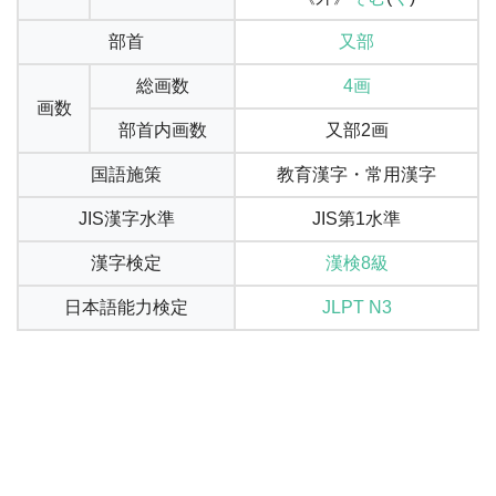
部首
又部
総画数
4画
画数
部首内画数
又部2画
国語施策
教育漢字・常用漢字
JIS漢字水準
JIS第1水準
漢字検定
漢検8級
日本語能力検定
JLPT N3