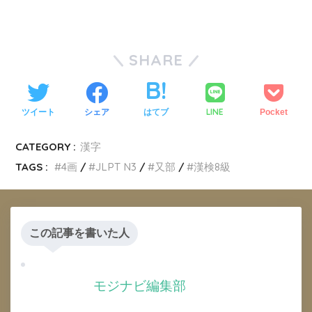
SHARE
LINE
ツイート
シェア
はてブ
Pocket
CATEGORY :
漢字
TAGS :
4画
JLPT N3
又部
漢検8級
この記事を書いた人
モジナビ編集部