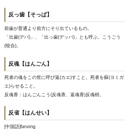
反っ歯【そっぱ】
前歯が普通より前方にそり出ているもの。
「出歯(デバ)」、「出っ歯(デッパ)」とも呼ぶ。こうごう
(咬合)。
反魂【はんごん】
死者の魂をこの世に呼び返(カエ)すこと。死者を蘇(ヨミガ
エ)らせること。
反魂香：はんごんこう(反魂香、返魂香)反魂樹。
反省【はんせい】
[中国語]fanxing