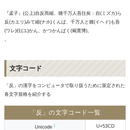
『孟子』(公上)自反而縮、雖千万人吾往矣：自(ミズカ)ら
反(カエリ)みて縮(ナホ)くんば、千万人と雖(イヘド)も吾
(ワレ)往(ユ)かん。かつかんぱく(褐寛博)。
。
文字コード
「反」の漢字をコンピュータで取り扱うために策定された
各文字規格を紹介する
「反」の文字コード一覧
1
U+53CD
Unicode