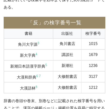
ある。
「反」の検字番号一覧
書籍
出版社
検字番号
3
角川書店
1015
角川大字源
4
講談社
1679
新大字典
5
新潮社
1236
新潮日本語漢字辞典
6
7
大修館書店
3127
大漢和辞典
8
大修館書店
1212
大漢語林
辞書の巻頭や巻末、別巻などに記載された検字番号を用い
ることで、漢字の掲載ページ・掲載位置を容易に特定する