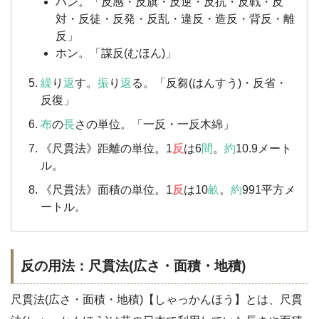
ハン。「反感・反旗・反逆・反抗・反戦・反
対・反徒・反発・反乱・違反・造反・背反・離
反」
ホン。「謀反(むほん)」
繰
り
返
す。
振
り
返
る。「反芻(はんすう)・反省・
反復」
布
の
長
さの単位。「一反・一反木綿」
《尺貫法》距離の単位。1
反
は6
間
。
約
10.9メート
ル。
《尺貫法》面積の単位。1
反
は10
畝
。
約
991平方メ
ートル。
反の用法：尺貫法(広さ・面積・地積)
尺貫法(広さ・面積・地積)【しゃっかんほう】とは、尺貫