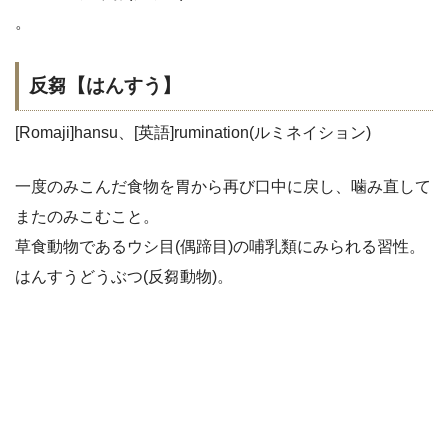
。
反芻【はんすう】
[Romaji]hansu、[英語]rumination(ルミネイション)
一度のみこんだ食物を胃から再び口中に戻し、噛み直して
またのみこむこと。
草食動物であるウシ目(偶蹄目)の哺乳類にみられる習性。
はんすうどうぶつ(反芻動物)。