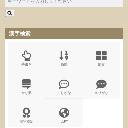
漢字検索
手書き
画数
部首
かな数
ふりがな
送りがな
漢字検定
JLPT